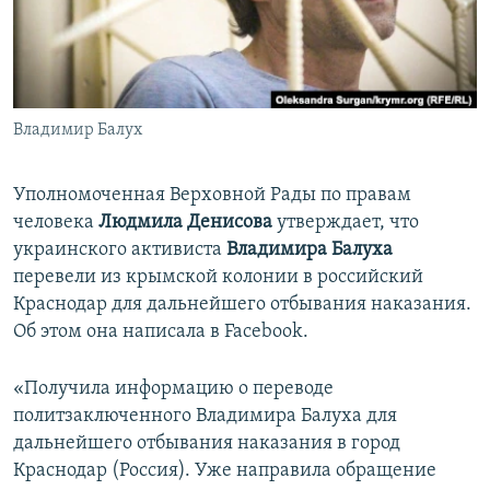
ПРИСОЕДИНЯЙТЕСЬ!
ПОБЕДИТЕЛЕЙ НЕ СУДЯТ?
КРЫМ.НЕПОКОРЕННЫЙ
ELIFBE
Владимир Балух
УКРАИНСКАЯ ПРОБЛЕМА КРЫМА
Все сайты RFE/RL
Уполномоченная Верховной Рады по правам
человека
Людмила Денисова
утверждает, что
украинского активиста
Владимира Балуха
перевели из крымской колонии в российский
Краснодар для дальнейшего отбывания наказания.
Об этом она написала в Facebook.
«Получила информацию о переводе
политзаключенного Владимира Балуха для
дальнейшего отбывания наказания в город
Краснодар (Россия). Уже направила обращение