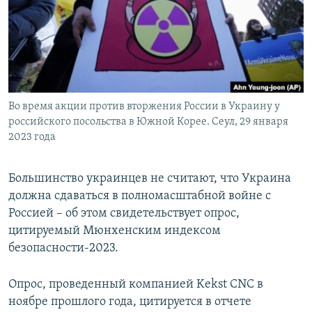
ПРИСОЕДИНЯЙТЕСЬ!
ПОБЕДИТЕЛЕЙ НЕ СУДЯТ?
КРЫМ.НЕПОКОРЕННЫЙ
ELIFBE
УКРАИНСКАЯ ПРОБЛЕМА КРЫМА
Все сайты RFE/RL
Во время акции против вторжения России в Украину у
российского посольства в Южной Корее. Сеул, 29 января
2023 года
Большинство украинцев не считают, что Украина
должна сдаваться в полномасштабной войне с
Россией – об этом свидетельствует опрос,
цитируемый Мюнхенским индексом
безопасности-2023.
Опрос, проведенный компанией Kekst CNC в
ноябре прошлого года, цитируется в отчете