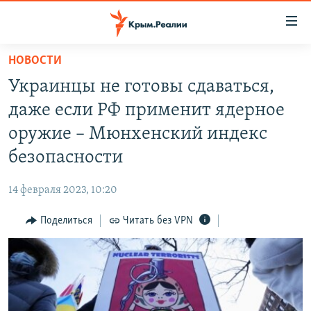
Доступность
ссылки
Вернуться
НОВОСТИ
к
НОВОСТИ
Украинцы не готовы сдаваться,
основному
СПЕЦПРОЕКТЫ
содержанию
даже если РФ применит ядерное
ВОДА
Вернутся
ГРУЗ 200
оружие – Мюнхенский индекс
к
ИСТОРИЯ
КАРТА ВОЕННЫХ ОБЪЕКТОВ КРЫМА
безопасности
главной
ЕЩЕ
11 ЛЕТ ОККУПАЦИИ КРЫМА. 11 ИСТОРИЙ СОПРОТИВЛЕНИЯ
навигации
14 февраля 2023, 10:20
Вернутся
РАДІО СВОБОДА
ИНТЕРАКТИВ
к
Поделиться
Читать без VPN
КАК ОБОЙТИ БЛОКИРОВКУ
ИНФОГРАФИКА
поиску
ТЕЛЕПРОЕКТ КРЫМ.РЕАЛИИ
Українською
СОВЕТЫ ПРАВОЗАЩИТНИКОВ
Qırımtatar
ПРОПАВШИЕ БЕЗ ВЕСТИ