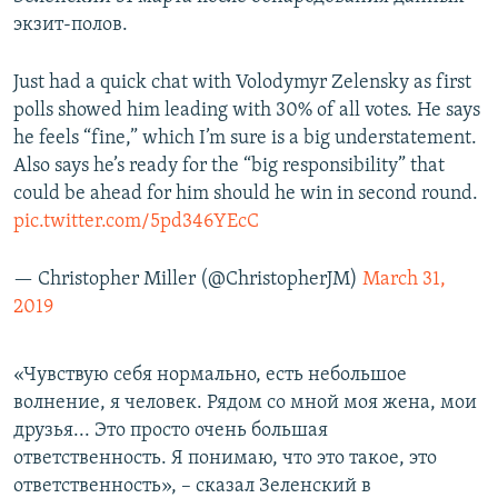
экзит-полов.
Just had a quick chat with Volodymyr Zelensky as first
polls showed him leading with 30% of all votes. He says
he feels “fine,” which I’m sure is a big understatement.
Also says he’s ready for the “big responsibility” that
could be ahead for him should he win in second round.
pic.twitter.com/5pd346YEcC
— Christopher Miller (@ChristopherJM)
March 31,
2019
«Чувствую себя нормально, есть небольшое
волнение, я человек. Рядом со мной моя жена, мои
друзья... Это просто очень большая
ответственность. Я понимаю, что это такое, это
ответственность», – сказал Зеленский в