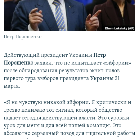
ПРИСОЕДИНЯЙТЕСЬ!
ПОБЕДИТЕЛЕЙ НЕ СУДЯТ?
КРЫМ.НЕПОКОРЕННЫЙ
ELIFBE
Петр Порошенко
УКРАИНСКАЯ ПРОБЛЕМА КРЫМА
Все сайты RFE/RL
Действующий президент Украины
Петр
Порошенко
заявил, что не испытывает «эйфории»
после обнародования результатов экзит-полов
первого тура выборов президента Украины 31
марта.
«Я не чувствую никакой эйфории. Я критически и
трезво понимаю тот сигнал, который общество
подает сегодня действующей власти. Это суровый
урок для меня и для всей нашей команды. Это
абсолютно серьезный повод для тщательной работы