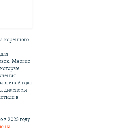
ма коренного
 для
овек. Многие
 которые
лучения
половиной года
ны диаспоры
метили в
о в
2023 году
ю на