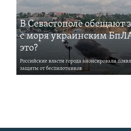
В Севастополе обещают 
с моря украинским БпЛА
это?
Российские власти города анонсировали появ
защиты от беспилотников