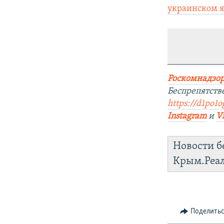
украинском 
Роскомнадзор
Беспрепятств
https://d1po1o
Instagram
и
V
Новости б
Крым.Реа
Поделить