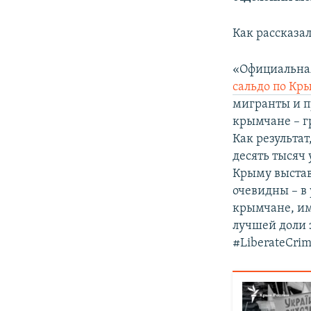
ПОБЕДИТЕЛЕЙ НЕ СУДЯТ?
КРЫМ.НЕПОКОРЕННЫЙ
Как рассказа
ELIFBE
«Официальная
УКРАИНСКАЯ ПРОБЛЕМА КРЫМА
сальдо по Кр
мигранты и п
крымчане – г
Как результат
десять тысяч 
Крыму выстав
очевидны – в
крымчане, им
лучшей доли 
#LiberateCrim