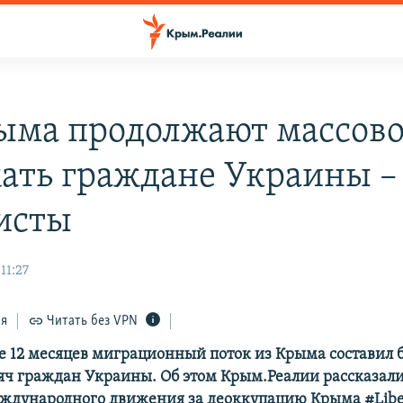
ыма продолжают массов
ать граждане Украины –
исты
11:27
ся
Читать без VPN
 12 месяцев миграционный поток из Крыма составил 
яч граждан Украины. Об этом Крым.Реалии рассказал
ждународного движения за деоккупацию Крыма #Libe