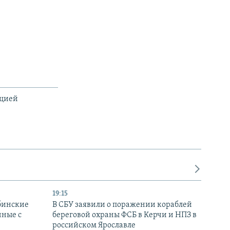
ацией
19:15
бинские
В СБУ заявили о поражении кораблей
нные с
береговой охраны ФСБ в Керчи и НПЗ в
российском Ярославле