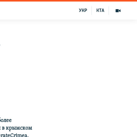
УКР
КТА
о
более
и в крымском
rateCrimea.