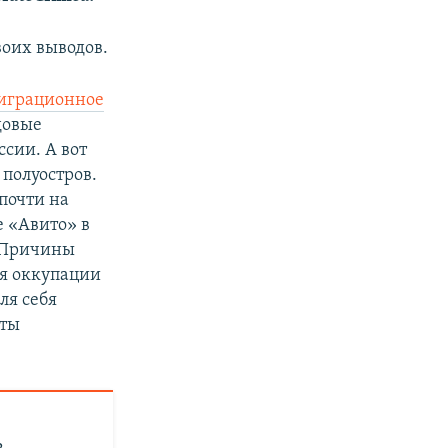
воих выводов.
играционное
довые
сии. А вот
полуостров.
почти на
е «Авито» в
. Причины
ся оккупации
ля себя
сты
ь