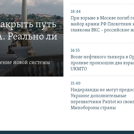
18:44
При взрыве в Москве погиб г
закрыть путь
майор армии РФ Плохотнюк и
главкома ВКС – российские 
. Реально ли
16:55
Возле нефтяного танкера в 
ление новой системы
проливе произошли два взры
UKMTO
15:40
Нидерланды не могут предос
Украине дополнительные
перехватчики Patriot из своих
Минобороны страны