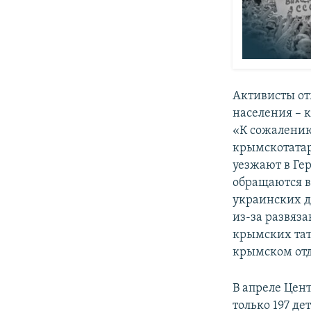
Активисты от
населения – 
«К сожалению
крымскотатар
уезжают в Ге
обращаются в
украинских 
из-за развяз
крымских тат
крымском отд
В апреле Цен
только 197 д