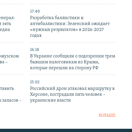
17:40
енерал-
Разработка баллистики и
 зять
антибаллистики: Зеленский ожидает
медиа
«нужных результатов» в 2026-2027
годах
16:18
Ормузском
В Украине сообщили о подозрении трем
ва –
бывшим налоговикам из Крыма,
которые перешли на сторону РФ
15:02
тавить
Российский дрон атаковал маршрутку в
Херсоне, пострадали пять человек –
 запасов –
украинские власти
БОЛЬШЕ