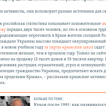
ли активисты, они используют разные источники для с
 российская статистика показывает положительное
м
ыму
порядка двух тысяч человек, но это в основном тру
родолжающие переезжать в Крым жители соседней Рос
раждане Украины массово покидают оккупированный 
, в новом учебном году
за парты крымских школ
сядет 
учеников меньше, чем в прошлом году. Только на сайт
лено на продажу 12 тысяч домов и 33 тысячи квартир
 условиях растущих ограничений, угроз и затянувшей
еющие гражданство Украины, предпочитают искать д
за пределами Крыма», – рассказали крымские активи
ea.
БОЛЬШЕ ПО ТЕМЕ:
Крым после 1991: как развивалос