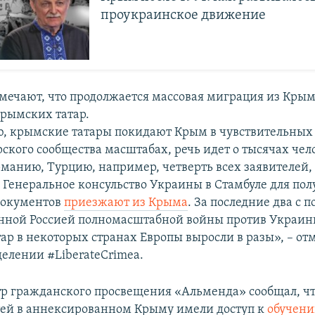
проукраинское движение
мечают, что продолжается массовая миграция из Кры
крымских татар.
, крымские татары покидают Крым в чувствительных
ского сообщества масштабах, речь идет о тысячах чел
рманию, Турцию, например, четверть всех заявителей,
 Генеральное консульство Украины в Стамбуле для по
документов
приезжают из Крыма
. За последние два с 
анной Россией полномасштабной войны против Украи
ар в некоторых странах Европы выросли в разы», – от
елении #LiberateCrimea.
тр гражданского просвещения «Альменда» сообщал, чт
етей в аннексированном Крыму имели доступ к
обучени