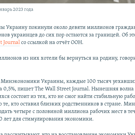
нварь 2023 года
ны Украину покинули около девяти миллионов граждан
нов украинцев до сих пор остаются за границей. Об э
t Journal
со ссылкой на отчёт ООН.
ллионов из них хотели бы вернуться на родину, говори
м Минэкономики Украины, каждые 100 тысяч уехавш
а 0,5%, пишет
The Wall Street Journal. Нынешняя волна
ся состоит из тех, кто не смог найти стабильную рабо
о те, кто оставил близких родственников в стране. М
оздать четыре с половиной миллиона рабочих мест в те
 лет для стимулирования экономики.
а рассчитывают, что на восстановление экономики У