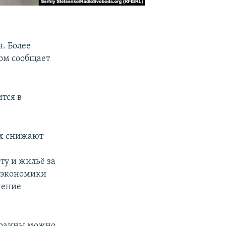
. Более
том сообщает
тся в
их снижают
ту и жильё за
инэкономики
чение
краины можно