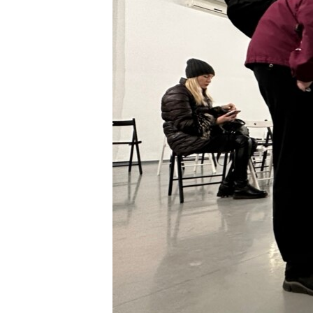
ПОБЕДИТЕЛЕЙ НЕ СУДЯТ?
КРЫМ.НЕПОКОРЕННЫЙ
ELIFBE
УКРАИНСКАЯ ПРОБЛЕМА КРЫМА