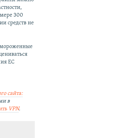
стности,
змере 300
ии средств не
замороженные
сцениваться
ния ЕС
го сайта:
ми в
ить VPN
.