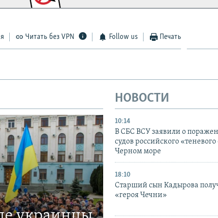
ся
Читать без VPN
Follow us
Печать
НОВОСТИ
10:14
В СБС ВСУ заявили о пораже
судов российского «теневого 
Черном море
18:10
Старший сын Кадырова полу
«героя Чечни»
где украинцы