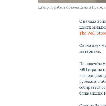
Центр по работе с беженцами в Праге, я
С начала вой
шести миллио
The Wall Stree
Около двух ми
материале.
По подсчёта
ВВП страны н
возвращающих
рубежом, либ
собирается с
ближайших 10
Страны Запад