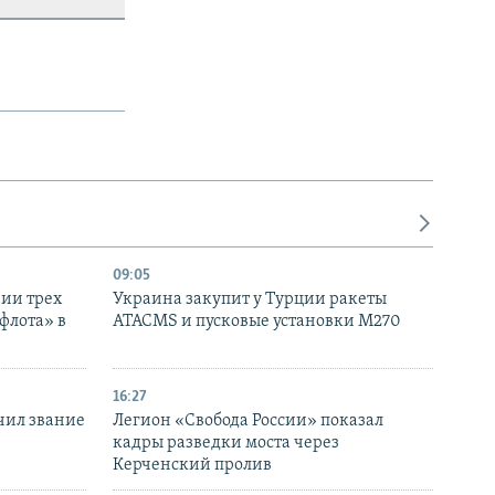
09:05
нии трех
Украина закупит у Турции ракеты
флота» в
ATACMS и пусковые установки M270
16:27
чил звание
Легион «Свобода России» показал
кадры разведки моста через
Керченский пролив