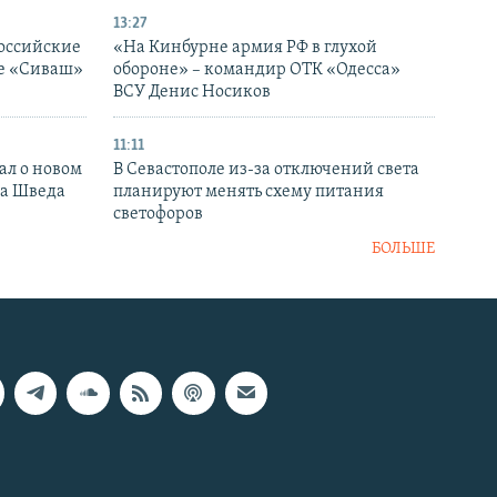
13:27
оссийские
«На Кинбурне армия РФ в глухой
ке «Сиваш»
обороне» – командир ОТК «Одесса»
ВСУ Денис Носиков
11:11
ал о новом
В Севастополе из-за отключений света
ка Шведа
планируют менять схему питания
светофоров
БОЛЬШЕ