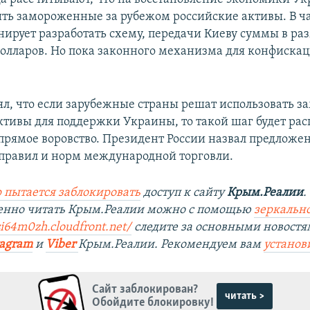
ить замороженные за рубежом российские активы. В ча
нирует разработать схему, передачи Киеву суммы в ра
олларов. Но пока законного механизма для конфискац
ял, что если зарубежные страны решат использовать 
ктивы для поддержки Украины, то такой шаг будет ра
прямое воровство. Президент России назвал предложе
равил и норм международной торговли.
 пытается заблокировать
доступ к сайту
Крым.Реалии
.
венно читать Крым.Реалии можно с помощью
зеркально
si64m0zh.cloudfront.net/
следите за основными новостя
tagram
и
Viber
Крым.Реалии. Рекомендуем вам
установ
Сайт заблокирован?
читать >
Обойдите блокировку!