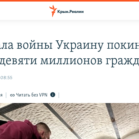
ала войны Украину поки
 девяти миллионов граж
 08:55
ся
Читать без VPN