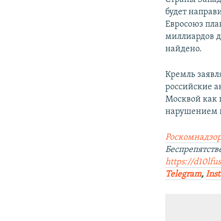
будет направ
Евросоюз пла
миллиардов д
найдено.
Кремль заявл
российские а
Москвой как 
нарушением п
Роскомнадзор
Беспрепятст
https://d10lfu
Telegram
,
Ins