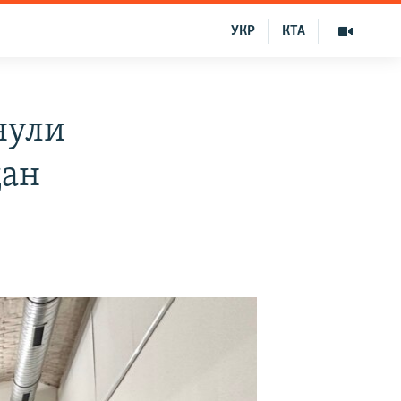
УКР
КТА
нули
дан