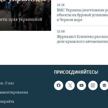
14:18
ВМС Украины уничтожили р
объекты на буровой установ
щиты прав украинской
в Черном море
12:08
Журналист Есипенко рассказ
деле крымского автомехани
ПРИСОЕДИНЯЙТЕСЬ!
и. О нас
омментирования
опирайта