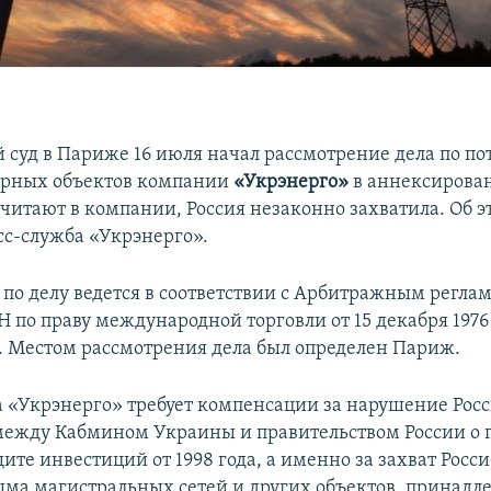
суд в Париже 16 июля начал рассмотрение дела по по
урных объектов компании
«Укрэнерго»
в аннексирова
считают в компании, Россия незаконно захватила. Об э
с-служба «Укрэнерго».
 по делу ведется в соответствии с Арбитражным регла
 по праву международной торговли от 15 декабря 1976
Местом рассмотрения дела был определен Париж.
а «Укрэнерго» требует компенсации за нарушение Рос
ежду Кабмином Украины и правительством России о
те инвестиций от 1998 года, а именно за захват Росс
ма магистральных сетей и других объектов, принад