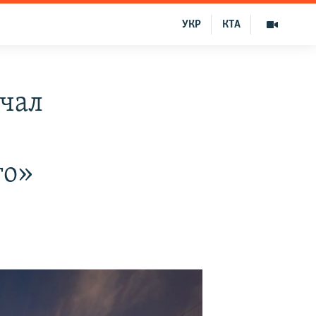
УКР
КТА
чал
го»