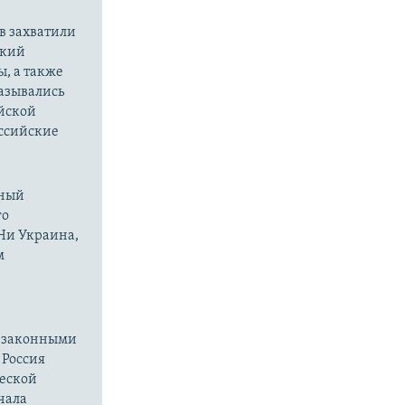
в захватили
ский
ы, а также
казывались
йской
оссийские
нный
го
 Ни Украина,
м
езаконными
 Россия
ческой
чала