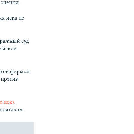
 оценки.
ия иска по
тражный суд
сийской
ской фирмой
у против
о иска
новникам.