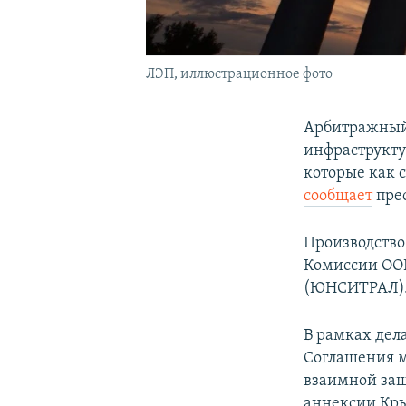
ЛЭП, иллюстрационное фото
Арбитражный 
инфраструкт
которые как 
сообщает
прес
Производство
Комиссии ООН
(ЮНСИТРАЛ). 
В рамках дел
Соглашения м
взаимной защи
аннексии Кры