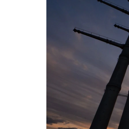
ПОБЕДИТЕЛЕЙ НЕ СУДЯТ?
КРЫМ.НЕПОКОРЕННЫЙ
ELIFBE
УКРАИНСКАЯ ПРОБЛЕМА КРЫМА