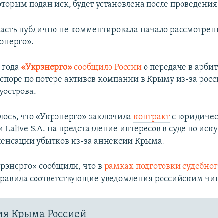
оторым подан иск, будет установлена после проведения
ласть публично не комментировала начало рассмотрен
энерго».
9 года
«Укрэнерго»
сообщило России
о передаче в арби
 споре по потере активов компании в Крыму из-за рос
уострова.
лось, что «Укрэнерго» заключила
контракт
с юридиче
Lalive S.A. на представление интересов в суде по иск
пенсации убытков из-за аннексии Крыма.
крэнерго» сообщили, что в
рамках подготовки судебног
равила соответствующие уведомления российским чи
ия Крыма Россией