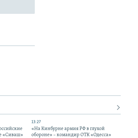
13:27
оссийские
«На Кинбурне армия РФ в глухой
ке «Сиваш»
обороне» – командир ОТК «Одесса»