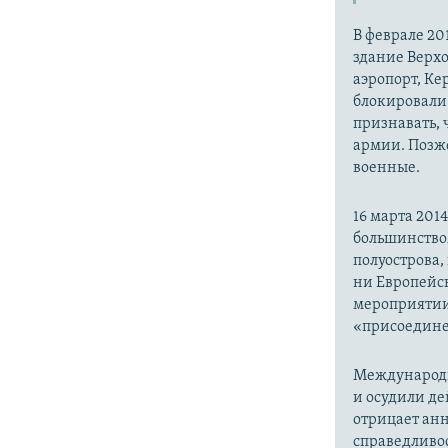
В феврале 20
здание Верх
аэропорт, Ке
блокировали 
признавать,
армии. Позже
военные.
16 марта 20
большинство
полуострова,
ни Европейск
мероприятии
«присоедине
Международн
и осудили де
отрицает анн
справедливо