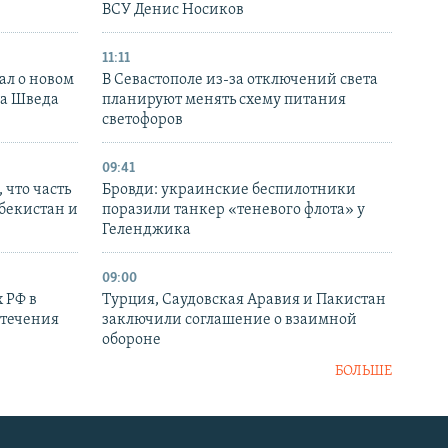
ВСУ Денис Носиков
11:11
ал о новом
В Севастополе из-за отключений света
ка Шведа
планируют менять схему питания
светофоров
09:41
 что часть
Бровди: украинские беспилотники
збекистан и
поразили танкер «теневого флота» у
Геленджика
09:00
 РФ в
Турция, Саудовская Аравия и Пакистан
стечения
заключили соглашение о взаимной
обороне
БОЛЬШЕ