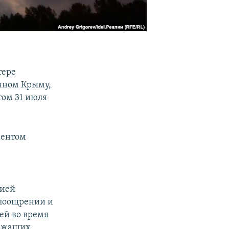
тере
нном Крыму,
том 31 июля
ментом
сией
 поощрении и
ией во время
лежащих