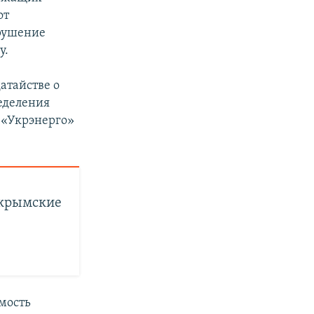
от
рушение
у.
атайстве о
ределения
К «Укрэнерго»
а крымские
имость