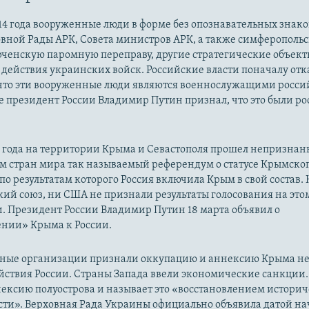
14 года вооруженные люди в форме без опознавательных знако
овной Рады АРК, Совета министров АРК, а также симферополь
рченскую паромную переправу, другие стратегические объект
действия украинских войск. Российские власти поначалу от
 что эти вооруженные люди являются военнослужащими росси
 президент России Владимир Путин признал, что это были р
14 года на территории Крыма и Севастополя прошел непризна
м стран мира так называемый референдум о статусе Крымско
 по результатам которого Россия включила Крым в свой состав.
ий союз, ни США не признали результаты голосования на это
. Президент России Владимир Путин 18 марта объявил о
нии» Крыма к России.
ые организации признали оккупацию и аннексию Крыма н
йствия России. Страны Запада ввели экономические санкции.
ексию полуострова и называет это «восстановлением истори
сти». Верховная Рада Украины официально объявила датой на