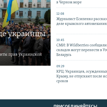
в Черном море
12:08
Журналист Есипенко рассказ
деле крымского автомехани
где украинцы
10:45
СМИ: В Wildberries сообщили,
складов могут перенести в У
щиты прав украинской
Беларусь
09:29
КРЦ: Украинцев, осужденных
Крыму, не отпускают после и
сроков