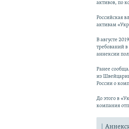
активов, по к
Российская в
активам «Укр
В августе 201
требований в
аннексии пол
Ранее сообща
из Швейцарии 
России о ком
До этого в «У
компания отп
Аннекс