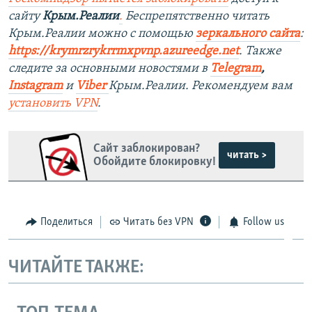
сайту
Крым.Реалии
.
Беспрепятственно читать
Крым.Реалии можно с помощью
зеркального сайта
:
https://krymrzrykrrmxpvnp.azureedge.net
.
Также
следите за основными новостями в
Telegram
,
Instagram
и
Viber
Крым.Реалии. Рекомендуем вам
установить
VPN
.
Сайт заблокирован?
читать >
Обойдите блокировку!
Поделиться
Читать без VPN
Follow us
ЧИТАЙТЕ ТАКЖЕ: