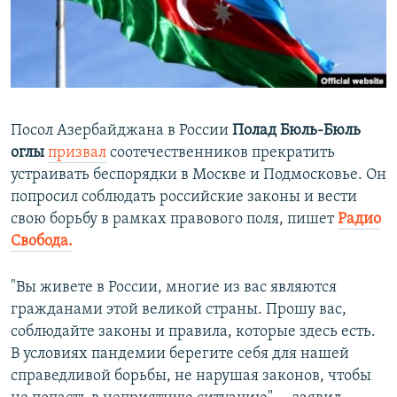
ПРИСОЕДИНЯЙТЕСЬ!
ПОБЕДИТЕЛЕЙ НЕ СУДЯТ?
КРЫМ.НЕПОКОРЕННЫЙ
ELIFBE
УКРАИНСКАЯ ПРОБЛЕМА КРЫМА
Посол Азербайджана в России
Полад Бюль-Бюль
Все сайты RFE/RL
оглы
призвал
соотечественников прекратить
устраивать беспорядки в Москве и Подмосковье. Он
попросил соблюдать российские законы и вести
свою борьбу в рамках правового поля, пишет
Радио
Свобода.
"Вы живете в России, многие из вас являются
гражданами этой великой страны. Прошу вас,
соблюдайте законы и правила, которые здесь есть.
В условиях пандемии берегите себя для нашей
справедливой борьбы, не нарушая законов, чтобы