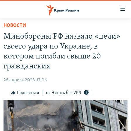
Доступность
ссылки
Вернуться
НОВОСТИ
к
НОВОСТИ
Минобороны РФ назвало «цели»
основному
СПЕЦПРОЕКТЫ
содержанию
своего удара по Украине, в
ВОДА
Вернутся
ГРУЗ 200
котором погибли свыше 20
к
ИСТОРИЯ
КАРТА ВОЕННЫХ ОБЪЕКТОВ КРЫМА
гражданских
главной
ЕЩЕ
11 ЛЕТ ОККУПАЦИИ КРЫМА. 11 ИСТОРИЙ СОПРОТИВЛЕНИЯ
навигации
28 апреля 2023, 17:06
Вернутся
РАДІО СВОБОДА
ИНТЕРАКТИВ
к
Поделиться
Читать без VPN
КАК ОБОЙТИ БЛОКИРОВКУ
ИНФОГРАФИКА
поиску
ТЕЛЕПРОЕКТ КРЫМ.РЕАЛИИ
Українською
СОВЕТЫ ПРАВОЗАЩИТНИКОВ
Qırımtatar
ПРОПАВШИЕ БЕЗ ВЕСТИ