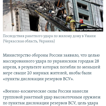
ПРИСОЕДИНЯЙТЕСЬ!
ПОБЕДИТЕЛЕЙ НЕ СУДЯТ?
КРЫМ.НЕПОКОРЕННЫЙ
ELIFBE
УКРАИНСКАЯ ПРОБЛЕМА КРЫМА
Все сайты RFE/RL
Последствия ракетного удара по жилому дому в Умани
(Черкасская область, Украина)
Министерство обороны России заявило, что целью
массированного удара по украинским городам 28
апреля, в результате которых погибли по меньшей
мере свыше 20 мирных жителей, якобы были
«пункты дислокации резервов ВСУ».
«Военно-космические силы России нанесли
групповой ракетный удар высокоточным оружием
по пунктам дислокации резервов ВСУ, цель удара