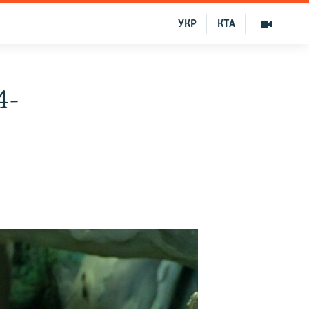
УКР
КТА
4-