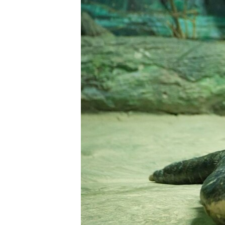
ПОБЕДИТЕЛЕЙ НЕ СУДЯТ?
КРЫМ.НЕПОКОРЕННЫЙ
ELIFBE
УКРАИНСКАЯ ПРОБЛЕМА КРЫМА