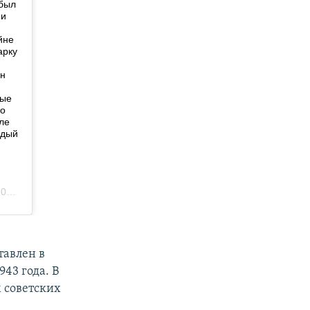
тавлен в
43 года. В
м советских