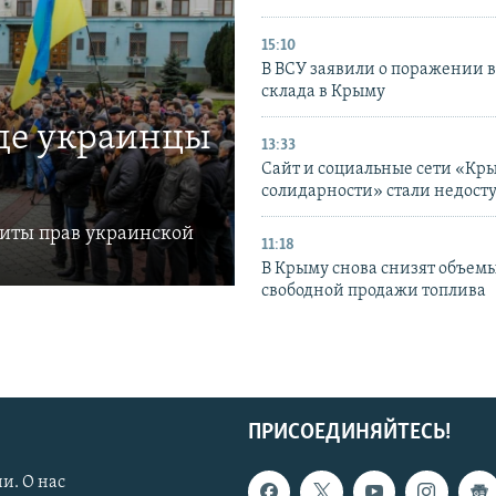
15:10
В ВСУ заявили о поражении 
склада в Крыму
где украинцы
13:33
Сайт и социальные сети «Кр
солидарности» стали недост
щиты прав украинской
11:18
В Крыму снова снизят объем
свободной продажи топлива
ПРИСОЕДИНЯЙТЕСЬ!
и. О нас