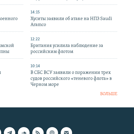
14:15
военного
Хуситы заявили об атаке на НПЗ Saudi
Aramco
12:22
ымской
Британия усилила наблюдение за
упны
российским флотом
10:14
ы
В СБС ВСУ заявили о поражении трех
судов российского «теневого флота» в
Черном море
БОЛЬШЕ