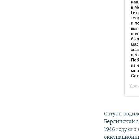
Сатурн родилс
Берлинский зо
1946 году ег
оккупационны