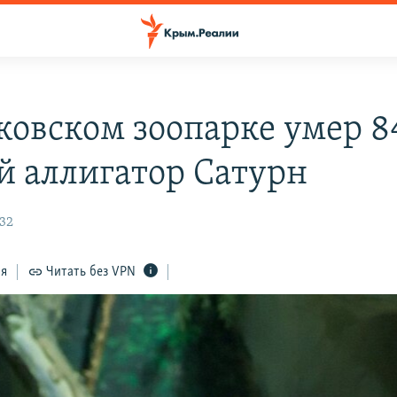
ковском зоопарке умер 8
й аллигатор Сатурн
:32
ся
Читать без VPN