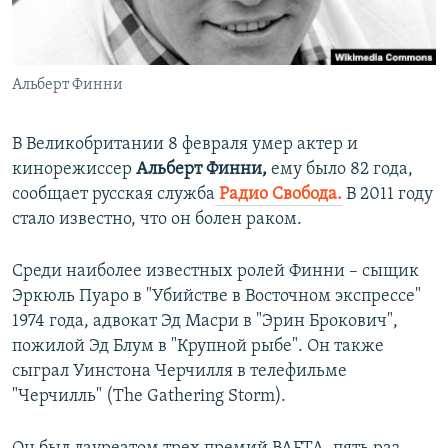
ПРИСОЕДИНЯЙТЕСЬ!
ПОБЕДИТЕЛЕЙ НЕ СУДЯТ?
КРЫМ.НЕПОКОРЕННЫЙ
Альберт Финни
ELIFBE
УКРАИНСКАЯ ПРОБЛЕМА КРЫМА
В Великобритании 8 февраля умер актер и
Все сайты RFE/RL
кинорежиссер
Альберт Финни,
ему было 82 года,
сообщает русская служба
Радио Свобода.
В 2011 году
стало известно, что он болен раком.
Среди наиболее известных ролей Финни – сыщик
Эркюль Пуаро в "Убийстве в Восточном экспрессе"
1974 года, адвокат Эд Масри в "Эрин Брокович",
пожилой Эд Блум в "Крупной рыбе". Он также
сыграл Уинстона Черчилля в телефильме
"Черчилль" (The Gathering Storm).