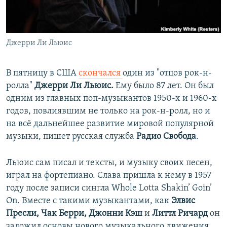
ПРИСОЕДИНЯЙТЕСЬ!
ПОБЕДИТЕЛЕЙ НЕ СУДЯТ?
КРЫМ.НЕПОКОРЕННЫЙ
Джерри Ли Льюис
ELIFBE
УКРАИНСКАЯ ПРОБЛЕМА КРЫМА
В пятницу в США
скончался
один из "отцов рок-н-
Все сайты RFE/RL
ролла"
Джерри Ли Льюис.
Ему было 87 лет. Он был
одним из главных поп-музыкантов 1950-х и 1960-х
годов, повлиявшим не только на рок-н-ролл, но и
на всё дальнейшее развитие мировой популярной
музыки, пишет русская служба
Радио Свобода
.
Льюис сам писал и тексты, и музыку своих песен,
играл на фортепиано. Слава пришла к нему в 1957
году после записи сингла Whole Lotta Shakin’ Goin’
On. Вместе с такими музыкантами, как
Элвис
Пресли, Чак Берри, Джонни Кэш
и
Литтл Ричард
он
заложил основы нового музыкального движения.