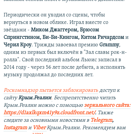
Периодически он уходил со сцены, чтобы
вернуться в новом облике. Играл вместе со
звёздами -
Миком Джаггером, Брюсом
Спрингстином, Би-Би-Кингом, Китом Ричардсом
и
Черил Кроу
. Трижды завоевал премию
Grammy
,
одним из первых был включён в "Зал славы рок-н-
ролла". Свой последний альбом Льюис записал в
2014 году - через 56 лет после дебюта, а исполнять
музыку продолжал до последних лет.
Роскомнадзор пытается заблокировать
доступ к
сайту
Крым.Реалии
.
Беспрепят
ственно читать
Крым.Реалии мож
но с помощью
зеркального сайта:
https://d1axlkqxm41y9z.cloudfront.net/
. ​
Также
следите за основными новостями в
Telegram
,
Instagra
m
и
Viber
Крым.Реалии. Рекомендуем вам