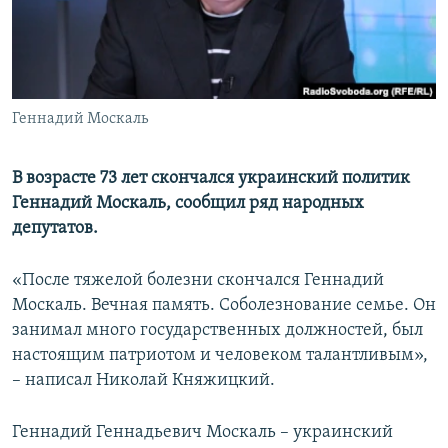
ПРИСОЕДИНЯЙТЕСЬ!
ПОБЕДИТЕЛЕЙ НЕ СУДЯТ?
КРЫМ.НЕПОКОРЕННЫЙ
ELIFBE
Геннадий Москаль
УКРАИНСКАЯ ПРОБЛЕМА КРЫМА
Все сайты RFE/RL
В возрасте 73 лет скончался украинский политик
Геннадий Москаль, сообщил ряд народных
депутатов.
«После тяжелой болезни скончался Геннадий
Москаль. Вечная память. Соболезнование семье. Он
занимал много государственных должностей, был
настоящим патриотом и человеком талантливым»,
– написал Николай Княжицкий.
Геннадий Геннадьевич Москаль – украинский