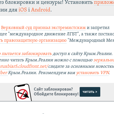
ез блокировки и цензуры! Установить
прилож
лии для
iOS
і
Android
.
е
Верховный суд признал экстремистским
и запретил
ее "международное движение ЛГБТ", а также постан
ть правозащитную организацию
"Международный Мем
 пытается заблокировать
доступ к сайту Крым.Реалии.
венно читать Крым.Реалии можно с помощью
зеркально
ruxbiar5.cloudfront.net/
следите за основными новостя
iber
Крым.Реалии. Рекомендуем вам
установить VPN
.
Сайт заблокирован?
читать >
Обойдите блокировку!