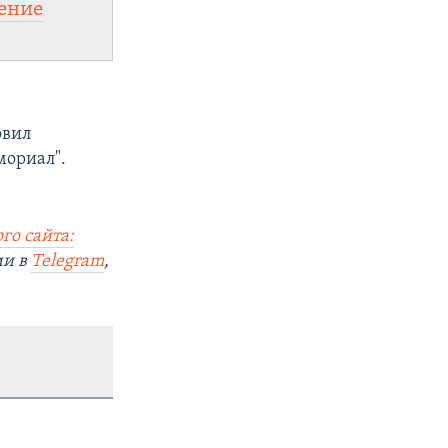
ение
овил
ориал".
го сайта:
ми в
Telegram
,