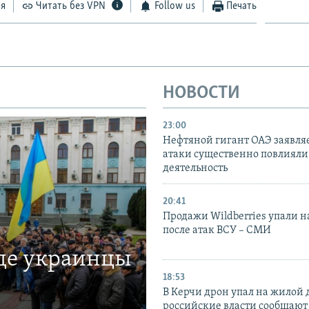
ся
Читать без VPN
Follow us
Печать
НОВОСТИ
23:00
Нефтяной гигант ОАЭ заявляе
атаки существенно повлияли 
деятельность
20:41
Продажи Wildberries упали н
после атак ВСУ – СМИ
где украинцы
18:53
В Керчи дрон упал на жилой 
российские власти сообщают