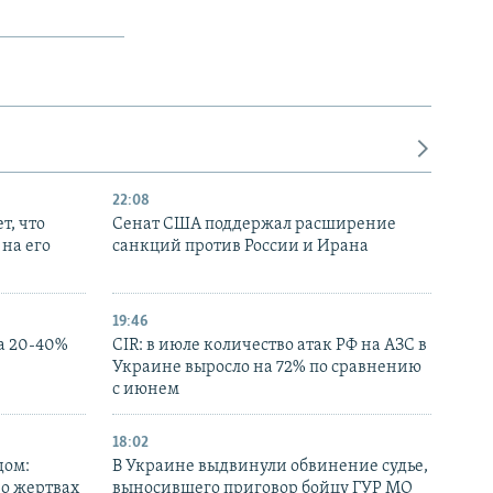
22:08
т, что
Сенат США поддержал расширение
на его
санкций против России и Ирана
19:46
а 20-40%
CIR: в июле количество атак РФ на АЗС в
Украине выросло на 72% по сравнению
с июнем
18:02
дом:
В Украине выдвинули обвинение судье,
 о жертвах
выносившего приговор бойцу ГУР МО