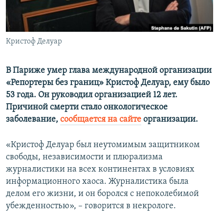
ПРИСОЕДИНЯЙТЕСЬ!
ПОБЕДИТЕЛЕЙ НЕ СУДЯТ?
КРЫМ.НЕПОКОРЕННЫЙ
Кристоф Делуар
ELIFBE
УКРАИНСКАЯ ПРОБЛЕМА КРЫМА
В Париже умер глава международной организации
Все сайты RFE/RL
«Репортеры без границ» Кристоф Делуар, ему было
53 года. Он руководил организацией 12 лет.
Причиной смерти стало онкологическое
заболевание,
сообщается на сайте
организации.
«Кристоф Делуар был неутомимым защитником
свободы, независимости и плюрализма
журналистики на всех континентах в условиях
информационного хаоса. Журналистика была
делом его жизни, и он боролся с непоколебимой
убежденностью», – говорится в некрологе.