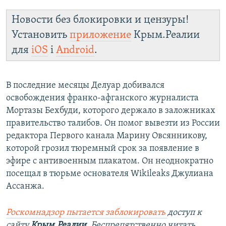
Новости без блокировки и цензуры!
Установить
приложение
Крым.Реалии
для
iOS
і
Android
.
В последние месяцы Делуар добивался
освобождения франко-афганского журналиста
Мортазы Бехбуди, которого держало в заложниках
правительство талибов. Он помог вывезти из России
редактора Первого канала Марину Овсянникову,
которой грозил тюремный срок за появление в
эфире с антивоенным плакатом. Он неоднократно
посещал в тюрьме основателя Wikileaks Джулиана
Ассанжа.
Роскомнадзор пытается заблокировать
доступ к
сайту
Крым.Реалии
. Беспрепятственно читать