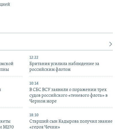
ацией
12:22
ымской
Британия усилила наблюдение за
упны
российским флотом
10:14
ы
В СБС ВСУ заявили о поражении трех
судов российского «теневого флота» в
Черном море
18:10
акеты
Старший сын Кадырова получил звание
ки M270
«героя Чечни»