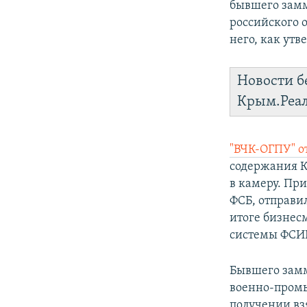
бывшего замм
российского о
него, как утв
Новости б
Крым.Реа
"ВЧК-ОГПУ" о
содержания К
в камеру. Пр
ФСБ, отправил
итоге бизнес
системы ФСИН
Бывшего замм
военно-промы
получении вз