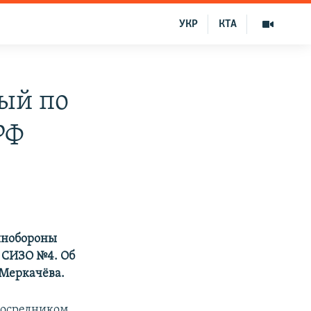
УКР
КТА
ый по
РФ
инобороны
 СИЗО №4. Об
 Меркачёва.
посредником,