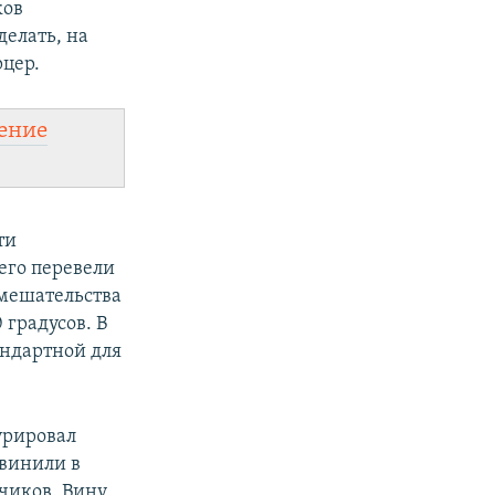
ков
делать, на
рцер.
ение
ти
его перевели
вмешательства
 градусов. В
андартной для
урировал
бвинили в
чиков. Вину