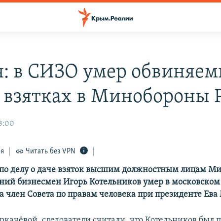
я: в СИЗО умер обвиняем
о взятках в Минобороны 
8:00
ся
Читать без VPN
по делу о даче взяток высшим должностным лицам М
тний бизнесмен Игорь Котельников умер в московском
а член Совета по правам человека при президенте Ева
ркачёвой, следователи считали, что Котельников был 