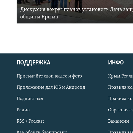
Дискуссия вокруг планов установить День за
общины Крыма
ПОДДЕРЖКА
ИНФО
Українською
Присылайте свои видео и фото
Крым.Реали
Qırımtatar
Приложение для iOS и Андроид
Правила к
Подписаться
Правила к
ПРИСОЕДИНЯЙТЕСЬ!
Радио
Обратная с
RSS / Podcast
Вакансии
Как обойти блокировку
Правила з