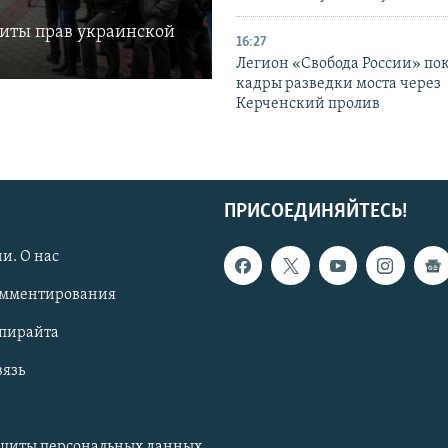
щиты прав украинской
16:27
Легион «Свобода России» по
кадры разведки моста через
Керченский пролив
ПРИСОЕДИНЯЙТЕСЬ!
и. О нас
омментирования
опирайта
вязь
ащиты персональных данных