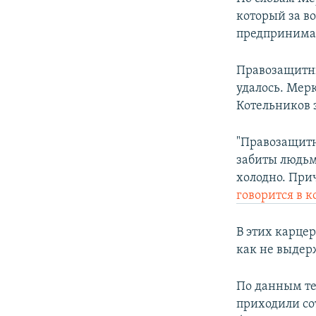
ПОБЕДИТЕЛЕЙ НЕ СУДЯТ?
который за в
КРЫМ.НЕПОКОРЕННЫЙ
предпринима
ELIFBE
Правозащитни
УКРАИНСКАЯ ПРОБЛЕМА КРЫМА
удалось. Мерк
Котельников 
"Правозащитн
забиты людьм
холодно. При
говорится в 
В этих карце
как не выдер
По данным те
приходили со