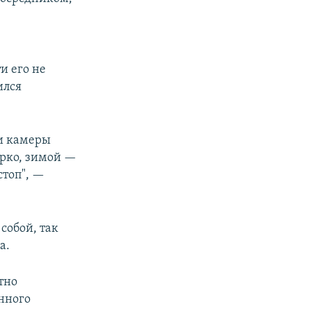
и его не
ился
ти камеры
арко, зимой —
стоп", —
собой, так
а.
тно
нного