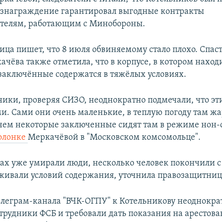
ознаграждение гарантировал выгодные контракты
телям, работающим с Минобороны.
ца пишет, что 8 июля обвиняемому стало плохо. Спаст
ачёва также отметила, что в корпусе, в котором наход
заключённые содержатся в тяжёлых условиях.
ики, проверяя СИЗО, неоднократно подмечали, что э
и. Сами они очень маленькие, в теплую погоду там ж
чем некоторые заключенные сидят там в режиме нон-
колонке
Меркачёвой в "Московском комсомольце".
рах уже умирали люди, несколько человек покончили с 
живали условий содержания, уточнила правозащитниц
леграм-канала "ВЧК-ОГПУ" к Котельникову неоднокра
трудники ФСБ и требовали дать показания на арестова