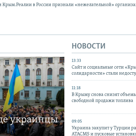
и Крым.Реалии в России признали «нежелательной» организ
НОВОСТИ
13:33
Сайт и социальные сети «Кр
солидарности» стали недост
11:18
В Крыму снова снизят объем
свободной продажи топлива
где украинцы
09:05
Украина закупит у Турции р
ATACMS и пусковые установ