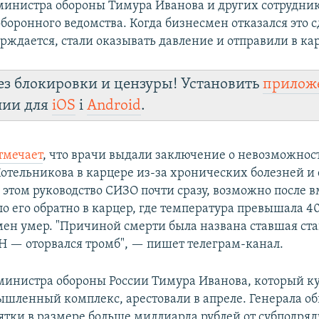
инистра обороны Тимура Иванова и других сотрудни
боронного ведомства. Когда бизнесмен отказался это с
ерждается, стали оказывать давление и отправили в ка
ез блокировки и цензуры! Установить
прилож
лии для
iOS
і
Android
.
тмечает
, что врачи выдали заключение о невозможнос
отельникова в карцере из-за хронических болезней и 
и этом руководство СИЗО почти сразу, возможно после 
о его обратно в карцер, где температура превышала 40
мен умер. "Причиной смерти была названа ставшая ст
 — оторвался тромб", — пишет телеграм-канал.
инистра обороны России Тимура Иванова, который к
шленный комплекс, арестовали в апреле. Генерала о
ятки в размере больше миллиарда рублей от субподряд