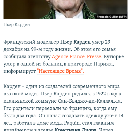
ПРИСОЕДИНЯЙТЕСЬ!
ПОБЕДИТЕЛЕЙ НЕ СУДЯТ?
КРЫМ.НЕПОКОРЕННЫЙ
Пьер Карден
ELIFBE
УКРАИНСКАЯ ПРОБЛЕМА КРЫМА
Французский модельер
Пьер Карден
умер 29
Все сайты RFE/RL
декабря на 99-м году жизни. Об этом его семья
сообщила агентству
Agence France-Presse
. Кутюрье
умер в одной из больниц в пригороде Парижа,
информирует
"Настоящее Время".
Карден – один из создателей современного мира
высокой моды. Пьер Карден родился в 1922 году в
итальянской коммуне Сан-Бьяджо-ди-Каллальта.
Его родители переехали во Францию, когда ему
было два года. Он начал создавать одежду уже в 14
лет, работал в доме моды Paquin, стал главным
дизайнером в ателье
Кристиана Диора
. Через