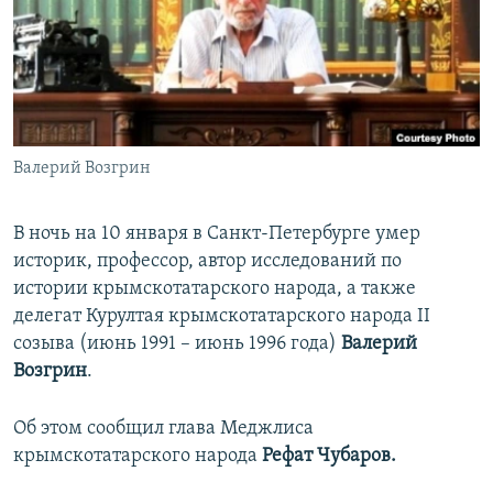
ПРИСОЕДИНЯЙТЕСЬ!
ПОБЕДИТЕЛЕЙ НЕ СУДЯТ?
КРЫМ.НЕПОКОРЕННЫЙ
ELIFBE
УКРАИНСКАЯ ПРОБЛЕМА КРЫМА
Все сайты RFE/RL
Валерий Возгрин
В ночь на 10 января в Санкт-Петербурге умер
историк, профессор, автор исследований по
истории крымскотатарского народа, а также
делегат Курултая крымскотатарского народа II
созыва (июнь 1991 – июнь 1996 года)
Валерий
Возгрин
.
Об этом сообщил глава Меджлиса
крымскотатарского народа
Рефат Чубаров.