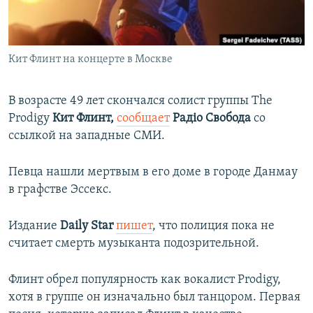
ПРИСОЕДИНЯЙТЕСЬ!
ПОБЕДИТЕЛЕЙ НЕ СУДЯТ?
КРЫМ.НЕПОКОРЕННЫЙ
Кит Флинт на концерте в Москве
ELIFBE
УКРАИНСКАЯ ПРОБЛЕМА КРЫМА
В возрасте 49 лет скончался солист группы The
Все сайты RFE/RL
Prodigy
Кит Флинт,
сообщает
Радіо Свобода
со
ссылкой на западные СМИ.
Певца нашли мертвым в его доме в городе Данмау
в графстве Эссекс.
Издание
Daily Star
пишет
, что полиция пока не
считает смерть музыканта подозрительной.
Флинт обрел популярность как вокалист Prodigy,
хотя в группе он изначально был танцором. Первая