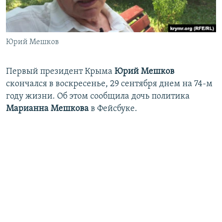
ПРИСОЕДИНЯЙТЕСЬ!
ПОБЕДИТЕЛЕЙ НЕ СУДЯТ?
КРЫМ.НЕПОКОРЕННЫЙ
Юрий Мешков
ELIFBE
УКРАИНСКАЯ ПРОБЛЕМА КРЫМА
Первый президент Крыма
Юрий Мешков
Все сайты RFE/RL
скончался в воскресенье, 29 сентября днем на 74-м
году жизни. Об этом сообщила дочь политика
Марианна Мешкова
в Фейсбуке.