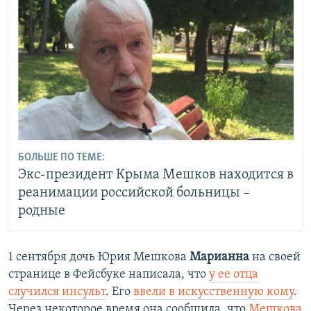
БОЛЬШЕ ПО ТЕМЕ:
Экс-президент Крыма Мешков находится в
реанимации российской больницы –
родные
1 сентября дочь Юрия Мешкова
Марианна
на своей
странице в Фейсбуке написала, что
у ее отца
случился инсульт
. Его
ввели в искусственную кому
.
Через некоторое время она сообщила, что
Мешкова