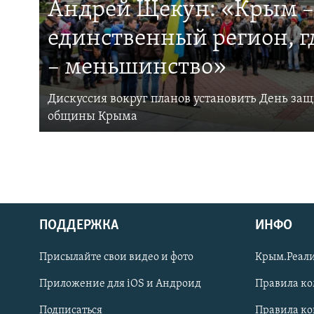
Андрей Щекун: «Крым –
единственный регион, 
– меньшинство»
Дискуссия вокруг планов установить День за
общины Крыма
ПОДДЕРЖКА
ИНФО
Українською
Присылайте свои видео и фото
Крым.Реали
Qırımtatar
Приложение для iOS и Андроид
Правила к
Подписаться
Правила к