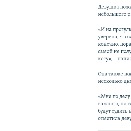
Девушка пожа
небольшого р
«И на прогулк
уверена, что 
конечно, пора
самой не пол
косу», – напи
Она также по
несколько дн
«Мне по делу
важного, но г
будут судить 
отметила дев