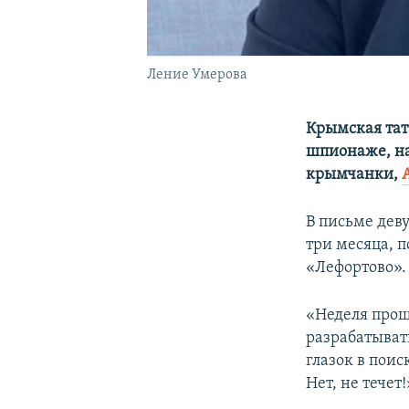
Ление Умерова
Крымская тат
шпионаже, на
крымчанки,
В письме дев
три месяца, п
«Лефортово».
«Неделя прош
разрабатыват
глазок в поис
Нет, не течет!