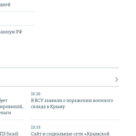
ацией
ованную РФ
15:10
бует
В ВСУ заявили о поражении военного
нирований,
склада в Крыму
еньги
13:33
НПЗ Saudi
Сайт и социальные сети «Крымской