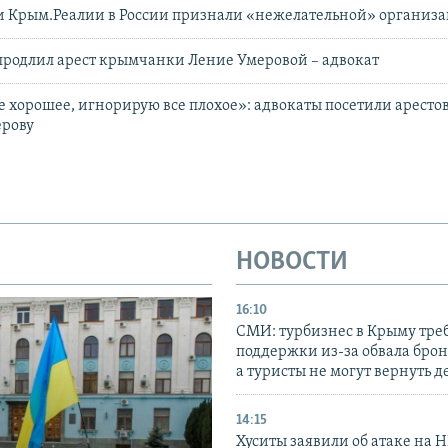
и Крым.Реалии в России признали «нежелательной» организ
 продлил арест крымчанки Ление Умеровой – адвокат
е хорошее, игнорирую все плохое»: адвокаты посетили арест
рову
НОВОСТИ
16:10
СМИ: турбизнес в Крыму тре
поддержки из-за обвала бро
а туристы не могут вернуть д
14:15
Хуситы заявили об атаке на 