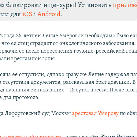
ез блокировки и цензуры! Установить
прилож
лии для
iOS
і
Android
.
22 года 25-летней Ление Умеровой необходимо было еха
что ее отец страдает от онкологического заболевания.
ержали ее после пересечения грузино-российской гра
равил режимной зоны.
сяца ее отпустили, однако сразу же Ление задержал па
 отсутствия документов, рассказывал брат девушки. В
д назначил ей наказание – 15 суток ареста. После это
 два протокола.
ода Лефортовский суд Москвы
арестовал Умерову
по обв