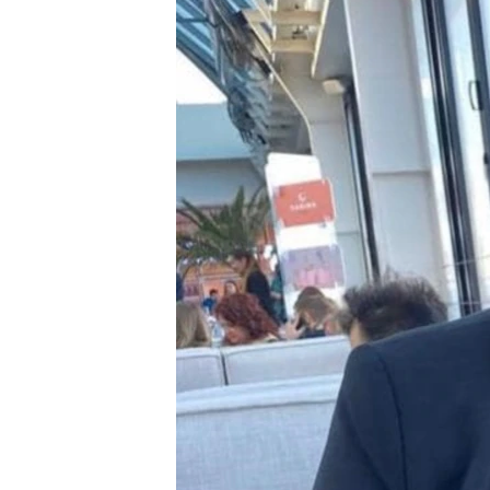
ПОБЕДИТЕЛЕЙ НЕ СУДЯТ?
КРЫМ.НЕПОКОРЕННЫЙ
ELIFBE
УКРАИНСКАЯ ПРОБЛЕМА КРЫМА