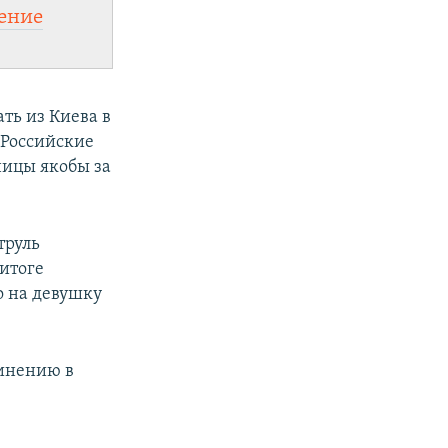
ение
ть из Киева в
 Российские
ницы якобы за
труль
 итоге
го на девушку
инению в