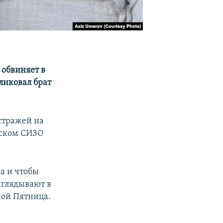
 обвиняет в
ликовал брат
стражей на
овском СИЗО
а и чтобы
аглядывают в
 мой Пятница.