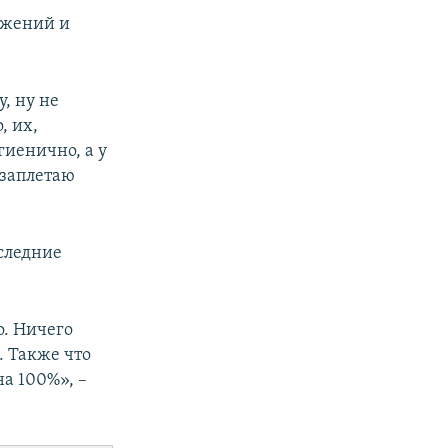
ужений и
, ну не
, их,
гиенично, а у
 заплетаю
оследние
о. Ничего
. Также что
на 100%», –