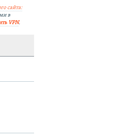
го сайта:
ми в
ить VPN
.