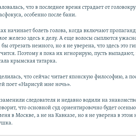
ловалась, что в последнее время страдает от головокр
асфокуса, особенно после бани.
ах начинает болеть голова, когда включают пропаганду
мое железо здесь к делу. А еще волосы сыплются ужасно
 бы отрезать немного, но я не уверена, что здесь это ги
учится. Поэтому я пока их игнорирую, пусть выпадают,
сала крымская татарка.
делилась, что сейчас читает японскую философию, а п
ей поет «Нарисуй мне ночь».
 заменили следователя и недавно водили на знакомств
оворит, что основной суд ориентировочно будет осенью
меня в Москве, а не на Кавказе, но я не уверена в этом 
ушка.