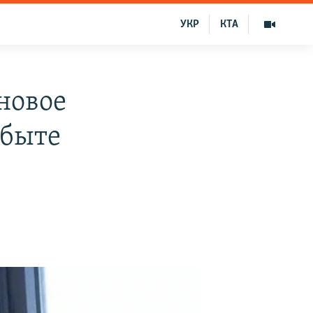
УКР
КТА
новое
 быте