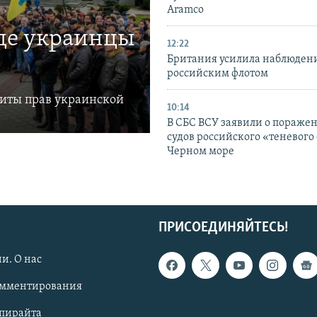
Aramco
где украинцы
12:22
Британия усилила наблюдени
российским флотом
щиты прав украинской
10:14
В СБС ВСУ заявили о пораже
судов российского «теневого 
Черном море
ПРИСОЕДИНЯЙТЕСЬ!
и. О нас
омментирования
опирайта