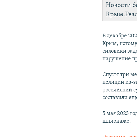
Новости б
Крым.Реа
В декабре 20
Крым, потому 
силовики зад
нарушение п
Спустя три ме
полиции из-за
российский су
составили еще
5 мая 2023 г
шпионаже.