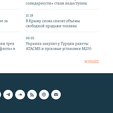
солидарности» стали недоступны
11:18
е за
В Крыму снова снизят объемы
свободной продажи топлива
09:05
нии трех
Украина закупит у Турции ракеты
флота» в
ATACMS и пусковые установки M270
БОЛЬШЕ