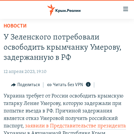
Доступность
ссылки
Вернуться
НОВОСТИ
к
НОВОСТИ
У Зеленского потребовали
основному
СПЕЦПРОЕКТЫ
содержанию
освободить крымчанку Умерову,
ВОДА
Вернутся
ГРУЗ 200
задержанную в РФ
к
ИСТОРИЯ
КАРТА ВОЕННЫХ ОБЪЕКТОВ КРЫМА
главной
12 апреля 2023, 19:10
ЕЩЕ
11 ЛЕТ ОККУПАЦИИ КРЫМА. 11 ИСТОРИЙ СОПРОТИВЛЕНИЯ
навигации
Вернутся
Поделиться
Читать без VPN
РАДІО СВОБОДА
ИНТЕРАКТИВ
к
Украина требует от России освободить крымскую
КАК ОБОЙТИ БЛОКИРОВКУ
ИНФОГРАФИКА
поиску
татарку Ление Умерову, которую задержали при
ТЕЛЕПРОЕКТ КРЫМ.РЕАЛИИ
попытке въезда в РФ. Причиной задержания
Українською
является отказ Умеровой получить российский
СОВЕТЫ ПРАВОЗАЩИТНИКОВ
Qırımtatar
паспорт,
заявили в Представительстве президента
ПРОПАВШИЕ БЕЗ ВЕСТИ
Украины в Автономной Республике Крым.