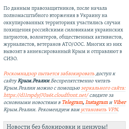
По данным правозащитников, после начала
полномасштабного вторжения в Украину на
оккупированных территориях участились случаи
похищения российскими силовиками украинских
патриотов, волонтеров, общественных активистов,
журналистов, ветеранов АТО/ООС. Многих из них
вывозят в аннексированный Крым и отправляют в
СИЗО.
Роскомнадзор пытается заблокировать
доступ к
сайту
Крым.Реалии
.
Беспрепятственно читать
Крым.Реалии можно с помощью
зеркального сайта:
https://d11rspdyj70a6t.cloudfront.net/
следите за
основными новостями в
Telegram
,
Instagram
и
Viber
Крым.Реалии. Рекомендуем вам
установить VPN
.
Новости без блокировки и цензуры!