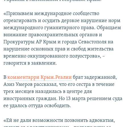
ПРИСОЕДИНЯЙТЕСЬ!
ПОБЕДИТЕЛЕЙ НЕ СУДЯТ?
«Призываем международное сообщество
КРЫМ.НЕПОКОРЕННЫЙ
отреагировать и осудить дерзкое нарушение норм
ELIFBE
международного гуманитарного права. Обращаем
внимание правоохранительных органов и
УКРАИНСКАЯ ПРОБЛЕМА КРЫМА
Прокуратуры АР Крым и города Севастополя на
Все сайты RFE/RL
нарушение основных прав и свобод жительства
временно оккупированного полуострова», –
говорится в заявлении.
В
комментарри Крым.Реалии
брат задержанной,
Азиз Умеров рассказал, что его сестра в течение
трех месяцев находилась в центре для
иностранных граждан. Но 13 марта решением суда
ее удалось оттуда освободить.
«Ей не дали возможности позвонить адвокатам,