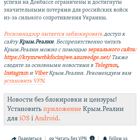
успехи на Донбассе ограничены и достигнуты
значительными потерями для российских войск
из-за сильного сопротивления Украины.
Роскомнадзор пытается заблокировать
доступ к
сайту
Крым.Реалии
.
Беспрепятственно читать
Крым.Реалии можно с помощью
зеркального сайта:
https://krymrwrbkfocimjwe.azureedge.net/
Также
следите за основными новостями в
Telegram
,
Instagram
и
Viber
Крым.Реалии. Рекомендуем вам
установить
VPN
.
Новости без блокировки и цензуры!
Установить
приложение
Крым.Реалии
для
iOS
і
Android
.
Поделиться
Читать без VPN
Follow us