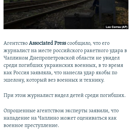
ПРИСОЕДИНЯЙТЕСЬ!
ПОБЕДИТЕЛЕЙ НЕ СУДЯТ?
КРЫМ.НЕПОКОРЕННЫЙ
ELIFBE
УКРАИНСКАЯ ПРОБЛЕМА КРЫМА
Агентство
Associated Press
сообщило, что его
Все сайты RFE/RL
журналист на месте российского ракетного удара в
Чаплином Днепропетровской области не увидел
среди погибших украинских военных, в то время
как Россия заявляла, что нанесла удар якобы по
эшелону, который вез военных и технику.
При этом журналист видел детей среди погибших.
Опрошенные агентством эксперты заявили, что
нападение на Чаплино может оцениваться как
военное преступление.