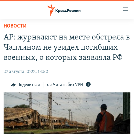
Доступность
ссылки
Вернуться
НОВОСТИ
к
НОВОСТИ
AP: журналист на месте обстрела в
основному
СПЕЦПРОЕКТЫ
содержанию
Чаплином не увидел погибших
ВОДА
Вернутся
ГРУЗ 200
военных, о которых заявляла РФ
к
ИСТОРИЯ
КАРТА ВОЕННЫХ ОБЪЕКТОВ КРЫМА
главной
27 августа 2022, 13:50
ЕЩЕ
11 ЛЕТ ОККУПАЦИИ КРЫМА. 11 ИСТОРИЙ СОПРОТИВЛЕНИЯ
навигации
Вернутся
Поделиться
Читать без VPN
РАДІО СВОБОДА
ИНТЕРАКТИВ
к
КАК ОБОЙТИ БЛОКИРОВКУ
ИНФОГРАФИКА
поиску
ТЕЛЕПРОЕКТ КРЫМ.РЕАЛИИ
Українською
СОВЕТЫ ПРАВОЗАЩИТНИКОВ
Qırımtatar
ПРОПАВШИЕ БЕЗ ВЕСТИ