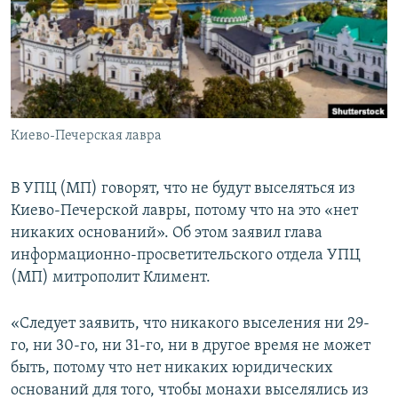
ПРИСОЕДИНЯЙТЕСЬ!
ПОБЕДИТЕЛЕЙ НЕ СУДЯТ?
КРЫМ.НЕПОКОРЕННЫЙ
ELIFBE
УКРАИНСКАЯ ПРОБЛЕМА КРЫМА
Все сайты RFE/RL
Киево-Печерская лавра
В УПЦ (МП) говорят, что не будут выселяться из
Киево-Печерской лавры, потому что на это «нет
никаких оснований». Об этом заявил глава
информационно-просветительского отдела УПЦ
(МП) митрополит Климент.
«Следует заявить, что никакого выселения ни 29-
го, ни 30-го, ни 31-го, ни в другое время не может
быть, потому что нет никаких юридических
оснований для того, чтобы монахи выселялись из