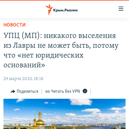
Доступность
ссылки
Вернуться
НОВОСТИ
к
НОВОСТИ
УПЦ (МП): никакого выселения
основному
СПЕЦПРОЕКТЫ
содержанию
из Лавры не может быть, потому
ВОДА
Вернутся
ГРУЗ 200
что «нет юридических
к
ИСТОРИЯ
КАРТА ВОЕННЫХ ОБЪЕКТОВ КРЫМА
оснований»
главной
ЕЩЕ
11 ЛЕТ ОККУПАЦИИ КРЫМА. 11 ИСТОРИЙ СОПРОТИВЛЕНИЯ
навигации
29 марта 2023, 18:18
Вернутся
РАДІО СВОБОДА
ИНТЕРАКТИВ
к
Поделиться
Читать без VPN
КАК ОБОЙТИ БЛОКИРОВКУ
ИНФОГРАФИКА
поиску
ТЕЛЕПРОЕКТ КРЫМ.РЕАЛИИ
Українською
СОВЕТЫ ПРАВОЗАЩИТНИКОВ
Qırımtatar
ПРОПАВШИЕ БЕЗ ВЕСТИ