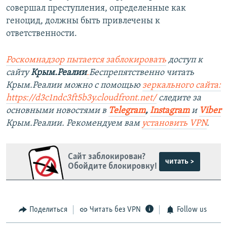
совершал преступления, определенные как
геноцид, должны быть привлечены к
ответственности.
Роскомнадзор пытается заблокировать
доступ к
сайту
Крым.Реалии
.
Беспрепятственно читать
Крым.Реалии можно с помощью
зеркального сайта:
https://d3c1ndc3ft5b3y.cloudfront.net/
следите за
основными новостями в
Telegram
,
Instagram
и
Viber
Крым.Реалии. Рекомендуем вам
установить VPN
.
Сайт заблокирован?
читать >
Обойдите блокировку!
Поделиться
Читать без VPN
Follow us