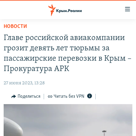
Доступность
ссылки
Вернуться
НОВОСТИ
к
НОВОСТИ
Главе российской авиакомпании
основному
СПЕЦПРОЕКТЫ
содержанию
грозит девять лет тюрьмы за
ВОДА
Вернутся
ГРУЗ 200
пассажирские перевозки в Крым –
к
ИСТОРИЯ
КАРТА ВОЕННЫХ ОБЪЕКТОВ КРЫМА
Прокуратура АРК
главной
ЕЩЕ
11 ЛЕТ ОККУПАЦИИ КРЫМА. 11 ИСТОРИЙ СОПРОТИВЛЕНИЯ
навигации
27 июня 2023, 13:28
Вернутся
РАДІО СВОБОДА
ИНТЕРАКТИВ
к
Поделиться
Читать без VPN
КАК ОБОЙТИ БЛОКИРОВКУ
ИНФОГРАФИКА
поиску
ТЕЛЕПРОЕКТ КРЫМ.РЕАЛИИ
Українською
СОВЕТЫ ПРАВОЗАЩИТНИКОВ
Qırımtatar
ПРОПАВШИЕ БЕЗ ВЕСТИ