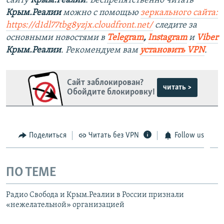
сайту
Крым.Реалии
. Беспрепятственно читать
Крым.Реалии
можно с помощью
зеркального сайта:
https://d1dl77tbg8yzjx.cloudfront.net/
следите за
основными новостями в
Telegram
,
Instagram
и
Viber
Крым.Реалии
. Рекомендуем вам
установить VPN
.
Сайт заблокирован?
читать >
Обойдите блокировку!
Поделиться
Читать без VPN
Follow us
ПО ТЕМЕ
Радио Свобода и Крым.Реалии в России признали
«нежелательной» организацией