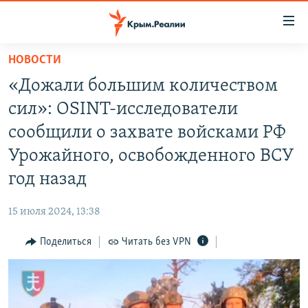
Доступность
ссылки
Вернуться
НОВОСТИ
к
НОВОСТИ
«Дожали большим количеством
основному
СПЕЦПРОЕКТЫ
содержанию
сил»: ОSINT-исследователи
ВОДА
Вернутся
ГРУЗ 200
сообщили о захвате войсками РФ
к
ИСТОРИЯ
КАРТА ВОЕННЫХ ОБЪЕКТОВ КРЫМА
Урожайного, освобожденного ВСУ
главной
ЕЩЕ
11 ЛЕТ ОККУПАЦИИ КРЫМА. 11 ИСТОРИЙ СОПРОТИВЛЕНИЯ
навигации
год назад
Вернутся
РАДІО СВОБОДА
ИНТЕРАКТИВ
к
15 июля 2024, 13:38
КАК ОБОЙТИ БЛОКИРОВКУ
ИНФОГРАФИКА
поиску
Поделиться
Читать без VPN
ТЕЛЕПРОЕКТ КРЫМ.РЕАЛИИ
Українською
СОВЕТЫ ПРАВОЗАЩИТНИКОВ
Qırımtatar
ПРОПАВШИЕ БЕЗ ВЕСТИ