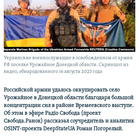
ПРИСОЕДИНЯЙТЕСЬ!
ПОБЕДИТЕЛЕЙ НЕ СУДЯТ?
КРЫМ.НЕПОКОРЕННЫЙ
ELIFBE
УКРАИНСКАЯ ПРОБЛЕМА КРЫМА
Все сайты RFE/RL
Украинские военнослужащие в освобожденном от армии
РФ поселке Урожайное Донецкой области. Скриншот из
видео, обнародованного 16 августа 2023 года
Российской армии удалось оккупировать село
Урожайное в Донецкой области благодаря большой
концентрации сил в районе Времеевского выступе.
Об этом в эфире Радіо Свобода (проект
Свобода.Ранок) рассказал соучредитель и аналитик
OSINT-проекта DeepStateUA Роман Погорелый.