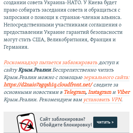
создании совета Украина-НАТО. У Киева будет
право собирать заседания совета и обращаться с
запросами о помощи к странам-членам альянса.
Непосредственными участниками соглашения о
предоставлении Украине гарантий безопасности
могут стать США, Великобритания, Франция и
Германия.
Роскомнадзор пытается заблокировать
доступ к
сайту
Крым.Реалии
.
Беспрепятственно читать
Крым.Реалии можно с помощью
зеркального сайта:
https://d2naio7zgqsh1q.cloudfront.net/
следите за
основными новостями в
Telegram
,
Instagram
и
Viber
Крым.Реалии. Рекомендуем вам
установить VPN
.
Сайт заблокирован?
читать >
Обойдите блокировку!