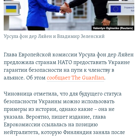
ПРИСОЕДИНЯЙТЕСЬ!
ПОБЕДИТЕЛЕЙ НЕ СУДЯТ?
КРЫМ.НЕПОКОРЕННЫЙ
ELIFBE
Урсула фон дер Ляйен и Владимир Зеленский
УКРАИНСКАЯ ПРОБЛЕМА КРЫМА
Все сайты RFE/RL
Глава Европейской комиссии Урсула фон дер Ляйен
предложила странам НАТО предоставить Украине
гарантии безопасности на пути к членству в
альянсе. Об этом
сообщает The Guardian
.
Чиновница отметила, что для будущего статуса
безопасности Украины можно использовать
примеры из истории, однако какие – она не
указала. Вероятно, пишет издание, глава
Еврокомиссии ссылалась на позицию
нейтралитета, которую Финляндия заняла после