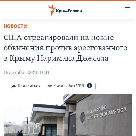
Доступность
ссылки
Вернуться
НОВОСТИ
к
НОВОСТИ
США отреагировали на новые
основному
СПЕЦПРОЕКТЫ
содержанию
обвинения против арестованного
ВОДА
Вернутся
ГРУЗ 200
в Крыму Наримана Джеляла
к
ИСТОРИЯ
КАРТА ВОЕННЫХ ОБЪЕКТОВ КРЫМА
главной
16 декабря 2021, 16:41
ЕЩЕ
11 ЛЕТ ОККУПАЦИИ КРЫМА. 11 ИСТОРИЙ СОПРОТИВЛЕНИЯ
навигации
Вернутся
Поделиться
Читать без VPN
РАДІО СВОБОДА
ИНТЕРАКТИВ
к
КАК ОБОЙТИ БЛОКИРОВКУ
ИНФОГРАФИКА
поиску
ТЕЛЕПРОЕКТ КРЫМ.РЕАЛИИ
Українською
СОВЕТЫ ПРАВОЗАЩИТНИКОВ
Qırımtatar
ПРОПАВШИЕ БЕЗ ВЕСТИ