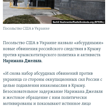
ПРИСОЕДИНЯЙТЕСЬ!
ПОБЕДИТЕЛЕЙ НЕ СУДЯТ?
КРЫМ.НЕПОКОРЕННЫЙ
ELIFBE
Посольство США в Украине
УКРАИНСКАЯ ПРОБЛЕМА КРЫМА
Все сайты RFE/RL
Посольство США в Украине назвало «абсурдными»
новые обвинения российского следствия в Крыму
против крымскотатарского политика и активиста
Наримана Джеляла
.
«И снова набор абсурдных обвинений против
украинца со стороны оккупационных сил России с
целью подавления инакомыслия в Крыму.
Безосновательное задержание Наримана Джеляля
и жестокое обращение с ним политически
мотивированы и показывают истинное лицо