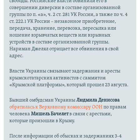
свободы. Российские власти обвинили его в
совершении диверсии в составе организованной
группы по п. «а», ч. 2 ст. 281 УК России, а также по ч. 4
ст. 222.1 УК России – незаконное приобретение,
передача, хранение, перевозка, пересылка или
ношение взрывчатых веществ или взрывных
устройств в составе организованной группы.
Нариман Джелял отрицает все обвинения в свой
адрес.
Власти Украины связывают задержания и аресты
крымскотатарских активистов с саммитом
«Крымской платформы», который прошел 23 августа.
Бывший омбудсман Украины
Людмила Денисова
обратилась к Верховному комиссару ООН
по правам
человека
Мишель Бачелет
в связи с арестами,
которые произошли в Крыму.
После информации об обысках и задержаниях 3-4