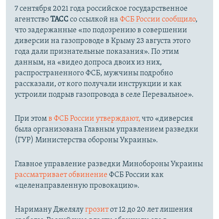
7 сентября 2021 года российское государственное
агентство
ТАСС
со ссылкой на
ФСБ России сообщило
,
что задержанные «по подозрению в совершении
диверсии на газопроводе в Крыму 23 августа этого
года дали признательные показания». По этим
данным, на «видео допроса двоих из них,
распространенного ФСБ, мужчины подробно
рассказали, от кого получали инструкции и как
устроили подрыв газопровода в селе Перевальное».
При этом
в ФСБ России утверждают,
что «диверсия
была организована Главным управлением разведки
(ГУР) Министерства обороны Украины».
Главное управление разведки Минобороны Украины
рассматривает обвинение
ФСБ России как
«целенаправленную провокацию».
Нариману Джелялу
грозит
от 12 до 20 лет лишения