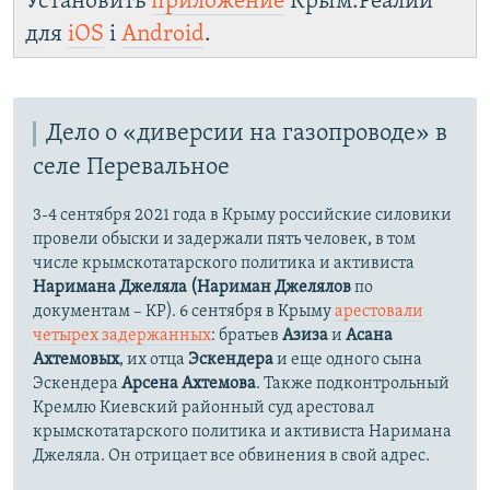
Установить
приложение
Крым.Реалии
для
iOS
і
Android
.
Дело о «диверсии на газопроводе» в
селе Перевальное
3-4 сентября 2021 года в Крыму российские силовики
провели обыски и задержали пять человек, в том
числе крымскотатарского политика и активиста
Наримана Джеляла (Нариман Джелялов
по
документам – КР). 6 сентября в Крыму
арестовали
четырех задержанных
: братьев
Азиза
и
Асана
Ахтемовых
, их отца
Эскендера
и еще одного сына
Эскендера
Арсена Ахтемова
. Также подконтрольный
Кремлю Киевский районный суд арестовал
крымскотатарского политика и активиста Наримана
Джеляла. Он отрицает все обвинения в свой адрес.