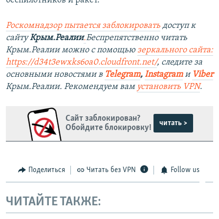
беспилотников и ракет.
Роскомнадзор пытается заблокировать
доступ к
сайту
Крым.Реалии
.
Беспрепятственно читать
Крым.Реалии можно с помощью
зеркального сайта:
https://d34t3ewxks6oa0.cloudfront.net/
, следите за
основными новостями в
Telegram
,
Instagram
и
Viber
Крым.Реалии. Рекомендуем вам
установить VPN
.
Сайт заблокирован?
читать >
Обойдите блокировку!
Поделиться
Читать без VPN
Follow us
ЧИТАЙТЕ ТАКЖЕ: