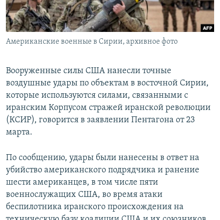
ПРИСОЕДИНЯЙТЕСЬ!
ПОБЕДИТЕЛЕЙ НЕ СУДЯТ?
КРЫМ.НЕПОКОРЕННЫЙ
Американские военные в Сирии, архивное фото
ELIFBE
УКРАИНСКАЯ ПРОБЛЕМА КРЫМА
Вооруженные силы США нанесли точные
Все сайты RFE/RL
воздушные удары по объектам в восточной Сирии,
которые используются силами, связанными с
иранским Корпусом стражей иранской революции
(КСИР), говорится в заявлении Пентагона от 23
марта.
По сообщению, удары были нанесены в ответ на
убийство американского подрядчика и ранение
шести американцев, в том числе пяти
военнослужащих США, во время атаки
беспилотника иранского происхождения на
техническую базу коалиции США и их союзников