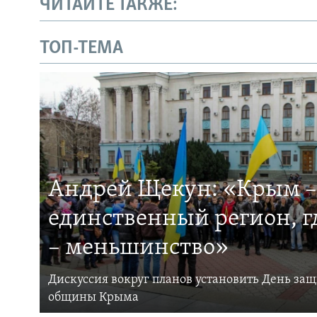
ЧИТАЙТЕ ТАКЖЕ:
ТОП-ТЕМА
Андрей Щекун: «Крым –
единственный регион, 
– меньшинство»
Дискуссия вокруг планов установить День за
общины Крыма