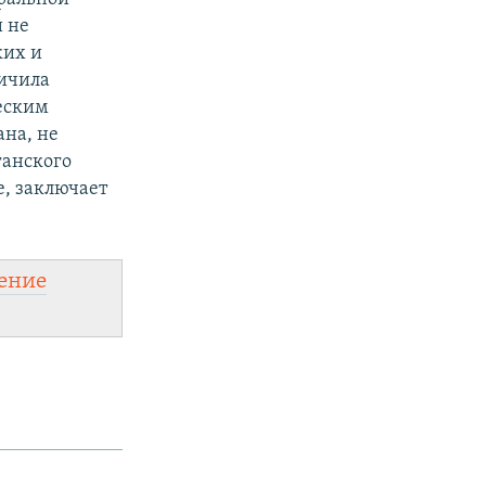
и не
ких и
ничила
еским
на, не
ганского
, заключает
ение