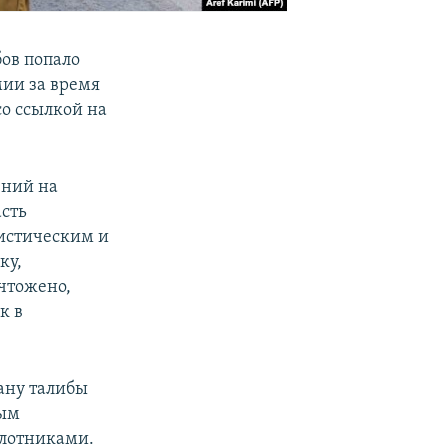
бов попало
мии за время
со ссылкой на
ений на
асть
ристическим и
ку,
чтожено,
к в
ану талибы
вым
илотниками.