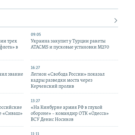
09:05
нии трех
Украина закупит у Турции ракеты
флота» в
ATACMS и пусковые установки M270
16:27
чил звание
Легион «Свобода России» показал
кадры разведки моста через
Керченский пролив
13:27
оссийские
«На Кинбурне армия РФ в глухой
ке «Сиваш»
обороне» – командир ОТК «Одесса»
ВСУ Денис Носиков
11:11