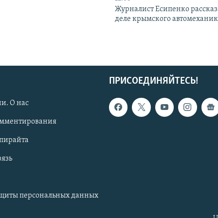
Журналист Есипенко рассказ
деле крымского автомехани
ПРИСОЕДИНЯЙТЕСЬ!
и. О нас
омментирования
опирайта
вязь
ащиты персональных данных