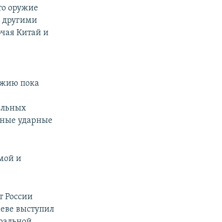
то оружие
о другими
чая Китай и
ужию пока
ельных
льные ударные
мой и
т России
неве выступил
тральной