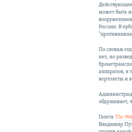
Действующие 
может быть и
вооруженными
Россию. В пу
"противникам
По словам ещ
нет, но разве
бронетранспо
аппаратов, в
вертолеты и 
Администрац
обдумывает, 
Газета
The Wal
Владимир Пут
против какой