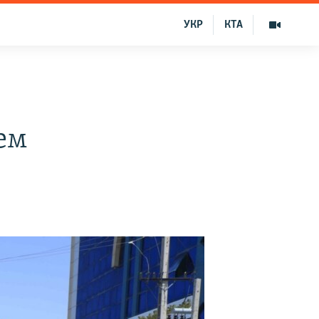
УКР
КТА
ем