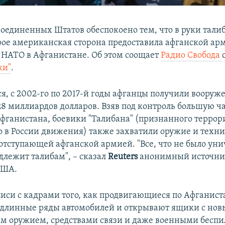
Соединенных Штатов обеспокоено тем, что в руки тали
рое американская сторона предоставила афганской ар
 НАТО в Афганистане. Об этом соощает
Радио Свобода
ки"
.
ся, с 2002-го по 2017-й годы афганцы получили вооруж
28 миллиардов долларов. Взяв под контроль большую ч
фганистана, боевики "Талибана" (признанного терро
 в России движения) также захватили оружие и техни
отступающей афганской армией. "Все, что не было уни
длежит талибам", – сказал
Reuters
анонимный источни
США.
писи с кадрами того, как продвигающиеся по Афганист
длинные ряды автомобилей и открывают ящики с но
м оружием, средствами связи и даже военными бесп