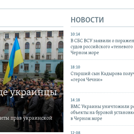
НОВОСТИ
10:14
В СБС ВСУ заявили о пораже
судов российского «теневого 
Черном море
18:10
Старший сын Кадырова полу
«героя Чечни»
где украинцы
14:18
ВМС Украины уничтожили р
объекты на буровой установ
щиты прав украинской
в Черном море
12:08