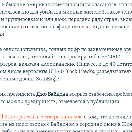
и бывшие американские чиновники опасаются, что э
спользовано для убийства мирных жителей, захвачен
 группировками или даже передано ряду стран, вклю
бликации со ссылкой на официальных лиц они названы
и".
е одного источника, точных цифр по захваченному ор
дка полагает, что талибы контролируют более 2000
ртеров, включая американские Humvee, и до 40 летат
 том числе вертолеты UH-60 Black Hawks, разведывате
военные дроны ScanEagle.
ия президента
Джо Байдена
всерьез озабочена пробле
что можно предпринять, отмечается в публикации.
l Street Journal в четверг написала
о том, что президен
ин на переговорах с Байденом в середине июня в Же
-либо роли для американских военных в странах Цен