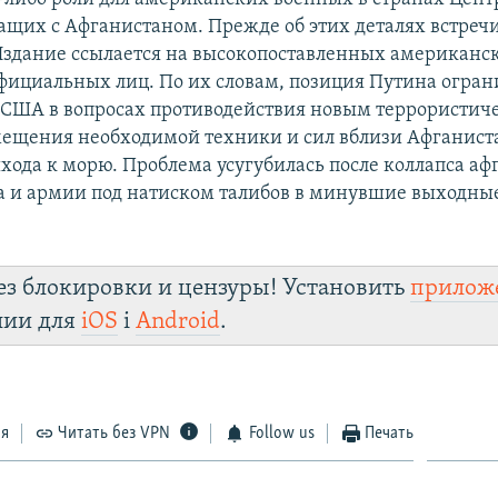
ащих с Афганистаном. Прежде об этих деталях встреч
Издание ссылается на высокопоставленных американс
фициальных лиц. По их словам, позиция Путина огра
США в вопросах противодействия новым террористич
мещения необходимой техники и сил вблизи Афганиста
ода к морю. Проблема усугубилась после коллапса аф
а и армии под натиском талибов в минувшие выходные
ез блокировки и цензуры! Установить
прилож
лии для
iOS
і
Android
.
ся
Читать без VPN
Follow us
Печать