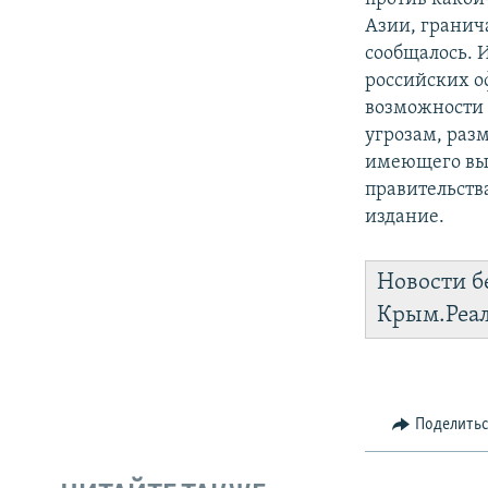
Азии, гранич
сообщалось. 
российских о
возможности 
угрозам, раз
имеющего вых
правительств
издание.
Новости б
Крым.Реа
Поделить