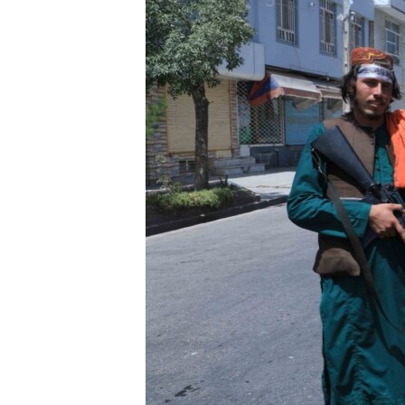
ПОБЕДИТЕЛЕЙ НЕ СУДЯТ?
КРЫМ.НЕПОКОРЕННЫЙ
ELIFBE
УКРАИНСКАЯ ПРОБЛЕМА КРЫМА