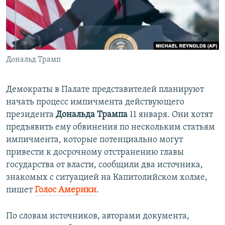
ПРИСОЕДИНЯЙТЕСЬ!
ПОБЕДИТЕЛЕЙ НЕ СУДЯТ?
КРЫМ.НЕПОКОРЕННЫЙ
ELIFBE
Дональд Трамп
УКРАИНСКАЯ ПРОБЛЕМА КРЫМА
Все сайты RFE/RL
Демократы в Палате представителей планируют
начать процесс импичмента действующего
президента
Дональда Трампа
11 января. Они хотят
предъявить ему обвинения по нескольким статьям
импичмента, которые потенциально могут
привести к досрочному отстранению главы
государства от власти, сообщили два источника,
знакомых с ситуацией на Капитолийском холме,
пишет
Голос Америки
.
По словам источников, авторами документа,