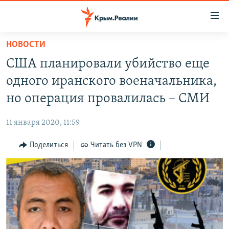
Доступность
ссылки
Вернуться
НОВОСТИ
к
НОВОСТИ
США планировали убийство еще
основному
СПЕЦПРОЕКТЫ
содержанию
одного иранского военачальника,
ВОДА
Вернутся
ГРУЗ 200
но операция провалилась – СМИ
к
ИСТОРИЯ
КАРТА ВОЕННЫХ ОБЪЕКТОВ КРЫМА
главной
11 января 2020, 11:59
ЕЩЕ
11 ЛЕТ ОККУПАЦИИ КРЫМА. 11 ИСТОРИЙ СОПРОТИВЛЕНИЯ
навигации
Вернутся
Поделиться
Читать без VPN
РАДІО СВОБОДА
ИНТЕРАКТИВ
к
КАК ОБОЙТИ БЛОКИРОВКУ
ИНФОГРАФИКА
поиску
ТЕЛЕПРОЕКТ КРЫМ.РЕАЛИИ
Українською
СОВЕТЫ ПРАВОЗАЩИТНИКОВ
Qırımtatar
ПРОПАВШИЕ БЕЗ ВЕСТИ