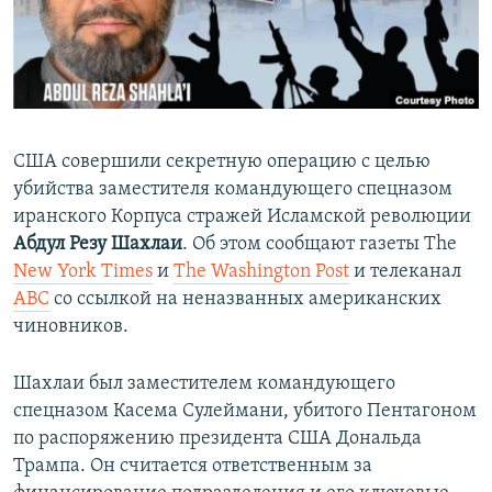
ПРИСОЕДИНЯЙТЕСЬ!
ПОБЕДИТЕЛЕЙ НЕ СУДЯТ?
КРЫМ.НЕПОКОРЕННЫЙ
ELIFBE
УКРАИНСКАЯ ПРОБЛЕМА КРЫМА
США совершили секретную операцию с целью
Все сайты RFE/RL
убийства заместителя командующего спецназом
иранского Корпуса стражей Исламской революции
Абдул Резу Шахлаи
. Об этом сообщают газеты The
New York Times
и
The Washington Post
и телеканал
ABC
со ссылкой на неназванных американских
чиновников.
Шахлаи был заместителем командующего
спецназом Касема Сулеймани, убитого Пентагоном
по распоряжению президента США Дональда
Трампа. Он считается ответственным за