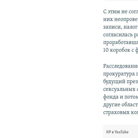
С этим не со
них неопрове
записи, нало
согласилась 
проработавша
10 коробок с
Расследовани
прокуратура 
будущий през
сексуальных 
фонда и пото
другие облас
страховых ко
КР в YouTube