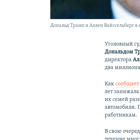
Дональд Трамп и Аллен Вайссельберг в м
Уголовный су
Дональдом Т
директора
Ал
два миллиона
Как
сообщает
лет занижала
их семей разн
автомобили. 
работникам.
В свою очере
течение мног