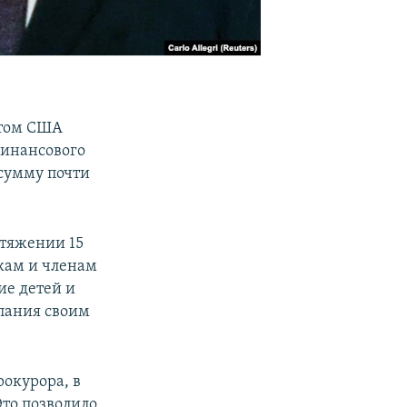
нтом США
финансового
 сумму почти
отяжении 15
кам и членам
ие детей и
мпания своим
рокурора, в
Это позволило