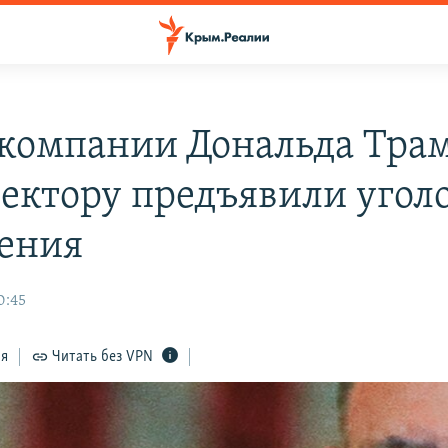
компании Дональда Трам
ректору предъявили угол
ения
0:45
ся
Читать без VPN