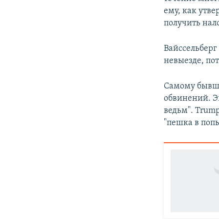
ему, как утве
получить нал
Вайссельберг 
невыезде, пот
Самому бывше
обвинений. Э
ведьм". Trump
"пешка в поп