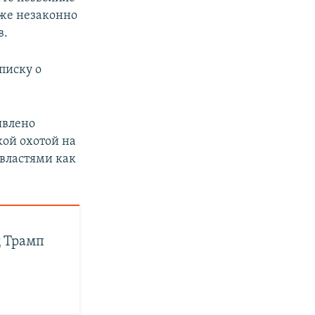
кже незаконно
в.
писку о
явлено
кой охотой на
 властями как
д Трамп