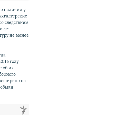
 о наличии у
ухгалтерские
Со следствием
о лет
туру не менее
гда
2016 году
е об их
борного
расширено на
 обман
м