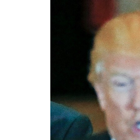
ПОБЕДИТЕЛЕЙ НЕ СУДЯТ?
КРЫМ.НЕПОКОРЕННЫЙ
ELIFBE
УКРАИНСКАЯ ПРОБЛЕМА КРЫМА