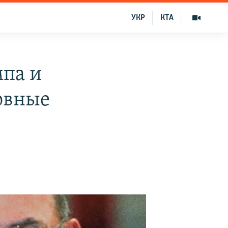
УКР
КТА
па и
овные