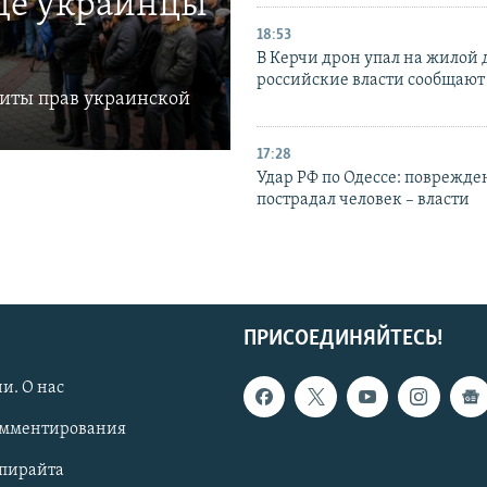
где украинцы
18:53
В Керчи дрон упал на жилой 
российские власти сообщают
щиты прав украинской
17:28
Удар РФ по Одессе: поврежде
пострадал человек – власти
ПРИСОЕДИНЯЙТЕСЬ!
и. О нас
омментирования
опирайта