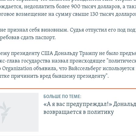
рждается, недоплатить более 900 тысяч долларов, а та
оговое возмещение на сумму свыше 130 тысяч долларо
не признал себя виновным. Судья отпустил его под под
ребовав сдать паспорт.
му президенту США Дональду Трампу не было предъ
кс-глава государства назвал происходящее "политичес
 Organization объявила, что Вайссельберг используется
ытке причинить вред бывшему президенту".
БОЛЬШЕ ПО ТЕМЕ:
«А я вас предупреждал!» Дональ
возвращается в политику