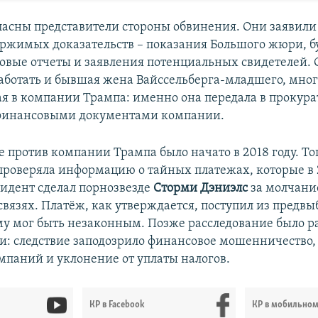
гласны представители стороны обвинения. Они заявили
ржимых доказательств – показания Большого жюри, б
говые отчеты и заявления потенциальных свидетелей. 
работать и бывшая жена Вайссельберга-младшего, мног
я в компании Трампа: именно она передала в прокура
 финансовыми документами компании.
е против компании Трампа было начато в 2018 году. То
проверяла информацию о тайных платежах, которые в 
идент сделал порнозвезде
Сторми Дэниэлс
за молчани
связях. Платёж, как утверждается, поступил из предвы
му мог быть незаконным. Позже расследование было 
ти: следствие заподозрило финансовое мошенничество,
мпаний и уклонение от уплаты налогов.
КР в Facebook
КР в мобильно