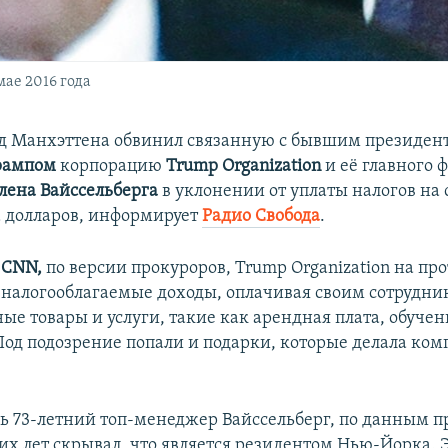
ае 2016 года
д Манхэттена обвинил связанную с бывшим президе
рампом
корпорацию
Trump Organization
и её главного 
лена Вайссельберга
в уклонении от уплаты налогов на
 долларов, информирует
Радио Свобода
.
CNN,
по версии прокуроров, Trump Organization на пр
 налогооблагаемые доходы, оплачивая своим сотрудни
ые товары и услуги, такие как арендная плата, обучен
Под подозрение попали и подарки, которые делала ко
дь 73-летний топ-менеджер Вайссельберг, по данным п
их лет скрывал, что является резидентом Нью-Йорка. 