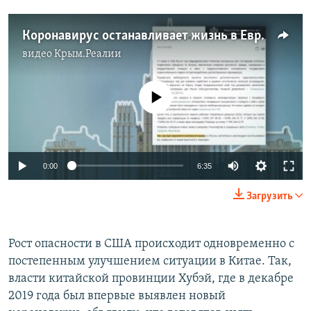
Коронавирус останавливает жизнь в Европе (видео)
видео
Крым.Реалии
No media source currently available
Auto
0:00
6:35
270p
Загрузить
360p
Auto
270p
360p
404p
404p
Рост опасности в США происходит одновременно с
постепенным улучшением ситуации в Китае. Так,
1080p
1080p
власти китайской провинции Хубэй, где в декабре
2019 года был впервые выявлен новый