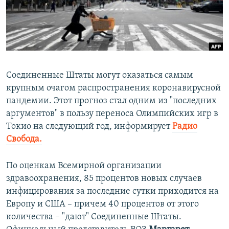
ПРИСОЕДИНЯЙТЕСЬ!
ПОБЕДИТЕЛЕЙ НЕ СУДЯТ?
КРЫМ.НЕПОКОРЕННЫЙ
ELIFBE
УКРАИНСКАЯ ПРОБЛЕМА КРЫМА
Соединенные Штаты могут оказаться самым
Все сайты RFE/RL
крупным очагом распространения коронавирусной
пандемии. Этот прогноз стал одним из "последних
аргументов" в пользу переноса Олимпийских игр в
Токио на следующий год, информирует
Радио
Свобода.
По оценкам Всемирной организации
здравоохранения, 85 процентов новых случаев
инфицирования за последние сутки приходится на
Европу и США – причем 40 процентов от этого
количества – "дают" Соединенные Штаты.