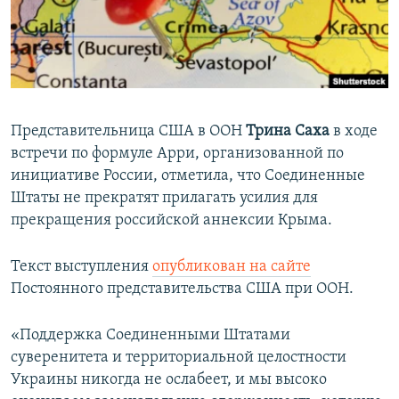
ПРИСОЕДИНЯЙТЕСЬ!
ПОБЕДИТЕЛЕЙ НЕ СУДЯТ?
КРЫМ.НЕПОКОРЕННЫЙ
ELIFBE
УКРАИНСКАЯ ПРОБЛЕМА КРЫМА
Представительница США в ООН
Трина Саха
в ходе
Все сайты RFE/RL
встречи по формуле Арри, организованной по
инициативе России, отметила, что Соединенные
Штаты не прекратят прилагать усилия для
прекращения российской аннексии Крыма.
Текст выступления
опубликован на сайте
Постоянного представительства США при ООН.
«Поддержка Соединенными Штатами
суверенитета и территориальной целостности
Украины никогда не ослабеет, и мы высоко