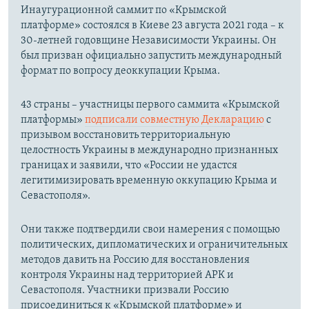
Инаугурационной саммит по «Крымской
платформе» состоялся в Киеве 23 августа 2021 года – к
30-летней годовщине Независимости Украины. Он
был призван официально запустить международный
формат по вопросу деоккупации Крыма.
43 страны – участницы первого саммита «Крымской
платформы»
подписали совместную Декларацию
с
призывом восстановить территориальную
целостность Украины в международно признанных
границах и заявили, что «России не удастся
легитимизировать временную оккупацию Крыма и
Севастополя».
Они также подтвердили свои намерения с помощью
политических, дипломатических и ограничительных
методов давить на Россию для восстановления
контроля Украины над территорией АРК и
Севастополя. Участники призвали Россию
присоединиться к «Крымской платформе» и