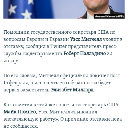
ПРИСОЕДИНЯЙТЕСЬ!
ПОБЕДИТЕЛЕЙ НЕ СУДЯТ?
КРЫМ.НЕПОКОРЕННЫЙ
ELIFBE
Помощник государственного секретаря США по
УКРАИНСКАЯ ПРОБЛЕМА КРЫМА
вопросам Европы и Евразии
Уэсс Митчелл
уходит в
Все сайты RFE/RL
отставку, сообщил в Twitter представитель пресс-
службы Госдепартамента
Роберт Палладино
22
января.
По его словам, Митчелл официально покинет пост
15 февраля, а исполнять его обязанности будет
первая заместитель
Элизабет Миллард
.
Как отметил в этой же соцсети госсекретарь США
Майк Помпео
, Уэсс Митчелл «выполнил
впечатляющую работу». О причинах отставки пока
не сообщается.