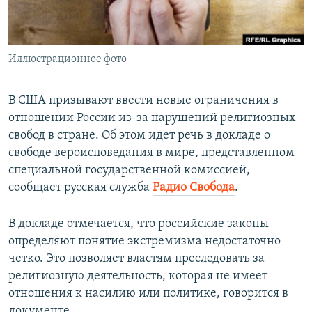
ПРИСОЕДИНЯЙТЕСЬ!
ПОБЕДИТЕЛЕЙ НЕ СУДЯТ?
КРЫМ.НЕПОКОРЕННЫЙ
Иллюстрационное фото
ELIFBE
УКРАИНСКАЯ ПРОБЛЕМА КРЫМА
В США призывают ввести новые ограничения в
Все сайты RFE/RL
отношении России из-за нарушений религиозных
свобод в стране. Об этом идет речь в докладе о
свободе вероисповедания в мире, представленном
специальной государственной комиссией,
сообщает русская служба
Радио Свобода
.
В докладе отмечается, что российские законы
определяют понятие экстремизма недостаточно
четко. Это позволяет властям преследовать за
религиозную деятельность, которая не имеет
отношения к насилию или политике, говорится в
документе.