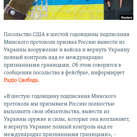
ПРИСОЕДИНЯЙТЕСЬ!
ПОБЕДИТЕЛЕЙ НЕ СУДЯТ?
КРЫМ.НЕПОКОРЕННЫЙ
ELIFBE
Посольство США в шестой годовщины подписания
УКРАИНСКАЯ ПРОБЛЕМА КРЫМА
Минского протокола призвал Россию вывести из
Все сайты RFE/RL
Украины вооружение и войска и вернуть Украину
полный контроль над ее международно
признанными границами. Об этом говорится в
сообщении посольства в фейсбуке, информирует
Радіо Свобода.
«В шестую годовщину подписания Минского
протокола мы призываем Россию полностью
выполнить свои обязательства, вывести из
Украины оружие и силы, которые она возглавляет,
и вернуть Украине полный контроль над ее
международно признанными границами», –