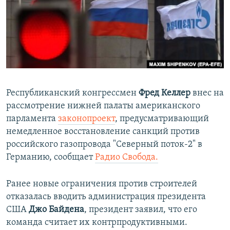
ПРИСОЕДИНЯЙТЕСЬ!
ПОБЕДИТЕЛЕЙ НЕ СУДЯТ?
КРЫМ.НЕПОКОРЕННЫЙ
ELIFBE
УКРАИНСКАЯ ПРОБЛЕМА КРЫМА
Все сайты RFE/RL
Республиканский конгрессмен
Фред Келлер
внес на
рассмотрение нижней палаты американского
парламента
законопроект
, предусматривающий
немедленное восстановление санкций против
российского газопровода "Северный поток-2" в
Германию, сообщает
Радио Свобода.
Ранее новые ограничения против строителей
отказалась вводить администрация президента
США
Джо Байдена
, президент заявил, что его
команда считает их контрпродуктивными.