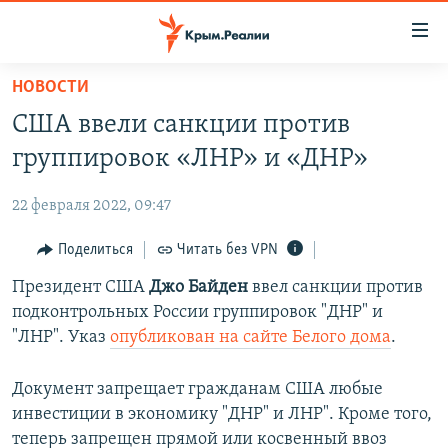
Доступность
ссылки
Вернуться
НОВОСТИ
к
НОВОСТИ
США ввели санкции против
основному
СПЕЦПРОЕКТЫ
содержанию
группировок «ЛНР» и «ДНР»
ВОДА
Вернутся
ГРУЗ 200
к
22 февраля 2022, 09:47
ИСТОРИЯ
КАРТА ВОЕННЫХ ОБЪЕКТОВ КРЫМА
главной
ЕЩЕ
Поделиться
Читать без VPN
11 ЛЕТ ОККУПАЦИИ КРЫМА. 11 ИСТОРИЙ СОПРОТИВЛЕНИЯ
навигации
Вернутся
РАДІО СВОБОДА
Президент США
Джо Байден
ввел санкции против
ИНТЕРАКТИВ
к
подконтрольных России группировок "ДНР" и
КАК ОБОЙТИ БЛОКИРОВКУ
ИНФОГРАФИКА
поиску
"ЛНР". Указ
опубликован
на сайте Белого дома
.
ТЕЛЕПРОЕКТ КРЫМ.РЕАЛИИ
Українською
Документ запрещает гражданам США любые
СОВЕТЫ ПРАВОЗАЩИТНИКОВ
Qırımtatar
инвестиции в экономику "ДНР" и ЛНР". Кроме того,
ПРОПАВШИЕ БЕЗ ВЕСТИ
теперь запрещен прямой или косвенный ввоз