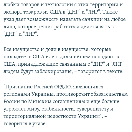
любых товаров и технологий с этих территорий и
ПРИСОЕДИНЯЙТЕСЬ!
ПОБЕДИТЕЛЕЙ НЕ СУДЯТ?
экспорт товаров из США в "ДНР" и "ЛНР". Также
КРЫМ.НЕПОКОРЕННЫЙ
указ дает возможность налагать санкции на любое
лицо, которое решит работать и действовать в
ELIFBE
"ДНР" и "ЛНР".
УКРАИНСКАЯ ПРОБЛЕМА КРЫМА
Все сайты RFE/RL
Все имущество и доли в имуществе, которые
находятся в США или в дальнейшем попадают в
США, принадлежащие связанным с "ДНР" и "ЛНР"
людям будут заблокированы, – говорится в тексте.
"Признание Россией ОРДЛО, являющихся
регионами Украины, противоречит обязательствам
России по Минским соглашениям и еще больше
угрожает миру, стабильности, суверенитету и
территориальной целостности Украины", –
говорится в указе.