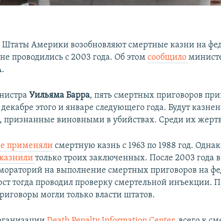
 Штаты Америки возобновляют смертные казни на фе
не проводились с 2003 года. Об этом
сообщило
минист
.
инистра
Уильяма Барра
, пять смертных приговоров при
декабре этого и январе следующего года. Будут казне
 признанные виновными в убийствах. Среди их жертв
е применяли
смертную казнь с 1963 по 1988 год. Однак
казнили
только троих заключенных. После 2003 года в
ораторий на выполнение смертных приговоров на ф
ст тогда проводил проверку смертельной инъекции. П
риговоры могли только власти штатов.
рганизации
Death Penalty Information Center
, всего к с