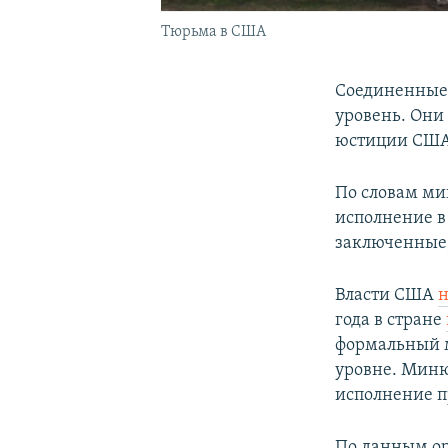
Тюрьма в США
Соединенные
уровень. Они 
юстиции США
По словам м
исполнение в 
заключенные,
Власти США
н
года в стране
формальный м
уровне. Миню
исполнение п
По данным о