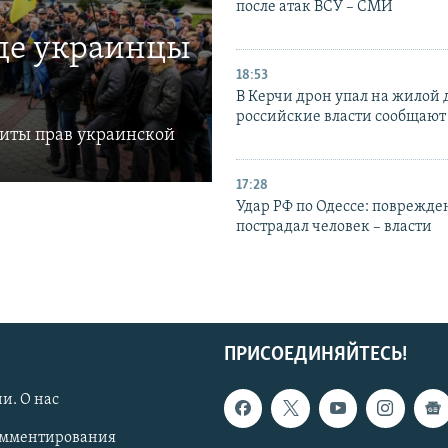
после атак ВСУ – СМИ
где украинцы
18:53
В Керчи дрон упал на жилой 
российские власти сообщают
щиты прав украинской
17:28
Удар РФ по Одессе: поврежде
пострадал человек – власти
ПРИСОЕДИНЯЙТЕСЬ!
и. О нас
омментирования