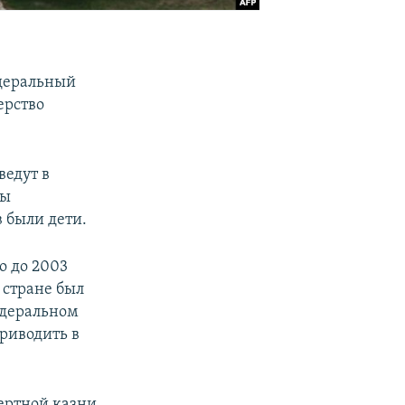
деральный
ерство
ведут в
ны
 были дети.
о до 2003
 стране был
едеральном
риводить в
мертной казни