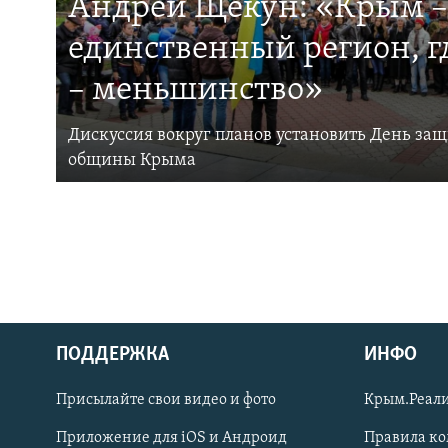
Андрей Щекун: «Крым –
единственный регион, 
– меньшинство»
Дискуссия вокруг планов установить День за
общины Крыма
ПОДДЕРЖКА
ИНФО
Українською
Присылайте свои видео и фото
Крым.Реали
Qırımtatar
Приложение для iOS и Андроид
Правила к