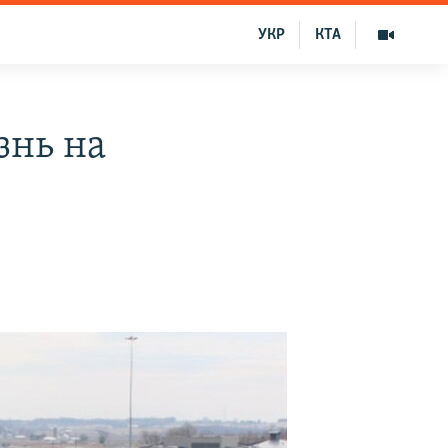
УКР
КТА
знь на