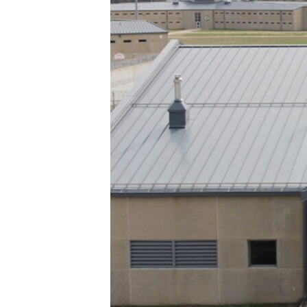
ПОБЕДИТЕЛЕЙ НЕ СУДЯТ?
КРЫМ.НЕПОКОРЕННЫЙ
ELIFBE
УКРАИНСКАЯ ПРОБЛЕМА КРЫМА