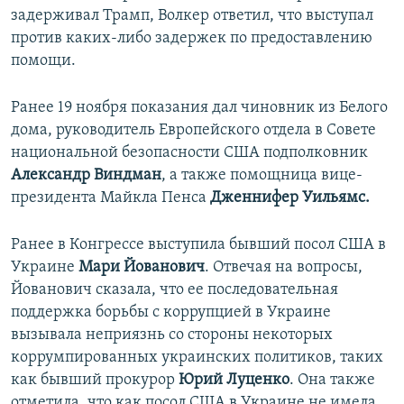
задерживал Трамп, Волкер ответил, что выступал
против каких-либо задержек по предоставлению
помощи.
Ранее 19 ноября показания дал чиновник из Белого
дома, руководитель Европейского отдела в Совете
национальной безопасности США подполковник
Александр Виндман
, а также помощница вице-
президента Майкла Пенса
Дженнифер Уильямс.
Ранее в Конгрессе выступила бывший посол США в
Украине
Мари Йованович
. Отвечая на вопросы,
Йованович сказала, что ее последовательная
поддержка борьбы с коррупцией в Украине
вызывала неприязнь со стороны некоторых
коррумпированных украинских политиков, таких
как бывший прокурор
Юрий Луценко
. Она также
отметила, что как посол США в Украине не имела