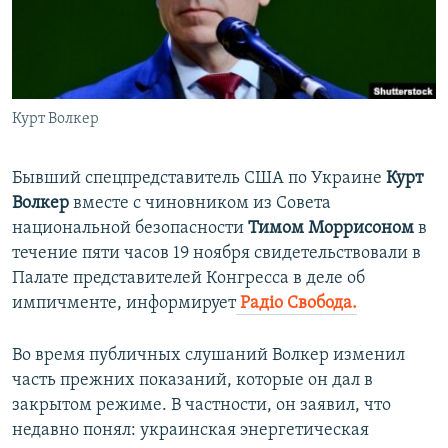
ПРИСОЕДИНЯЙТЕСЬ!
ПОБЕДИТЕЛЕЙ НЕ СУДЯТ?
КРЫМ.НЕПОКОРЕННЫЙ
ELIFBE
Курт Волкер
УКРАИНСКАЯ ПРОБЛЕМА КРЫМА
Все сайты RFE/RL
Бывший спецпредставитель США по Украине
Курт
Волкер
вместе с чиновником из Совета
национальной безопасности
Тимом Моррисоном
в
течение пяти часов 19 ноября свидетельствовали в
Палате представителей Конгресса в деле об
импичменте, информирует
Радіо Свобода.
Во время публичных слушаний Волкер изменил
часть прежних показаний, которые он дал в
закрытом режиме. В частности, он заявил, что
недавно понял: украинская энергетическая