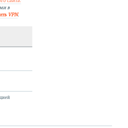
го сайта:
ми в
ить VPN
.
ацией