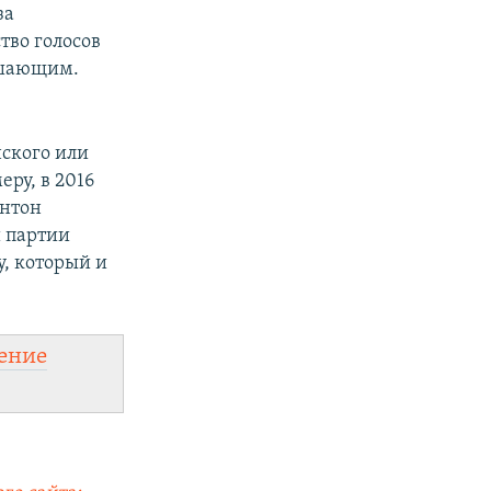
за
тво голосов
решающим.
ского или
ру, в 2016
интон
й партии
у, который и
ение