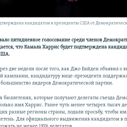
подтверждена кандидатом в президенты США от Демократичес
вало пятидневное голосование среди членов Демокра
ается, что Камала Харрис будет подтверждена кандид
США.
ез две недели после того, как Джо Байден объявил о 
й кампании, кандидатуру вице-президента поддержа
большинство лидеров Демократической партии.
х бюллетенях, которые получают делегаты съезда Де
только имя Харрис. Ранее чуть менее четырех тысяч де
их разные регионы страны, подали просьбу, чтобы им
летень. Для официального выдвижения кандидатом в 
ржать не менее 1976 делегатов.