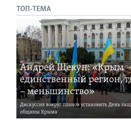
ТОП-ТЕМА
Андрей Щекун: «Крым –
единственный регион, 
– меньшинство»
Дискуссия вокруг планов установить День за
общины Крыма