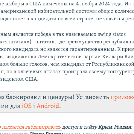
е выборы в США намечены на 4 ноября 2024 года. Из-
 американской избирательной системы общее количес
 поданное за кандидата по всей стране, не является 
ым является победа в так называемых swing states
ся штатах») – штатах, где преимущество республикан
кого кандидата не является гарантированным. К приме
яя выдвиженка Демократической партии Хиллари Кл
елом больше голосов, чем кандидат от Республиканско
п, но в ключевых штатах проиграла своему конкурент
резидентом США.
ез блокировки и цензуры! Установить
прилож
лии для
iOS
і
Android
.
 пытается заблокировать
доступ к сайту
Крым.Реалии
.