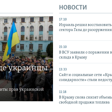
НОВОСТИ
17:10
Израиль решил восстановить 
сектора Газы до разоружени
15:10
В ВСУ заявили о поражении 
склада в Крыму
где украинцы
13:33
Сайт и социальные сети «Кр
солидарности» стали недост
щиты прав украинской
11:18
В Крыму снова снизят объем
свободной продажи топлива