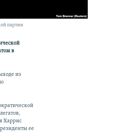
кой партии
тической
атом в
выходе из
ло
мократической
легатов,
я Харрис
президенты ее