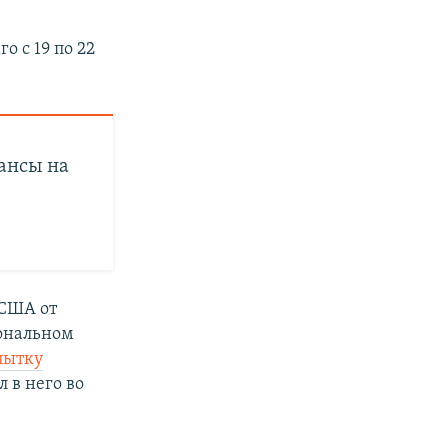
 с 19 по 22
ансы на
 США от
иональном
пытку
 в него во