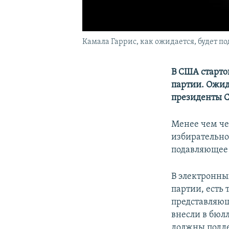
Камала Гаррис, как ожидается, будет 
В США старто
партии. Ожид
президенты 
Менее чем чер
избирательно
подавляющее 
В электронны
партии, есть 
представляющ
внесли в бюл
должны подде