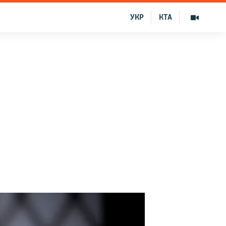
УКР
КТА