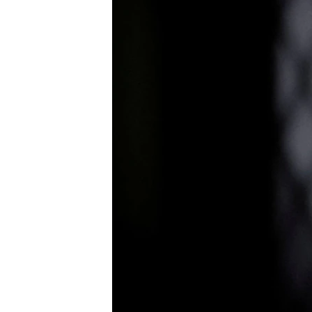
ПОБЕДИТЕЛЕЙ НЕ СУДЯТ?
КРЫМ.НЕПОКОРЕННЫЙ
ELIFBE
УКРАИНСКАЯ ПРОБЛЕМА КРЫМА