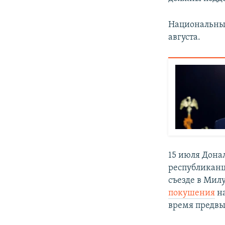
Национальный
августа.
15 июля Дона
республиканц
съезде в Мил
покушения
на
время предвы