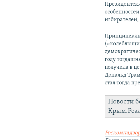
Президентски
особенностей
избирателей,
Принципиальн
(«колеблющих
демократичес
году тогдашн
получила в ц
Дональд Трам
стал тогда п
Новости б
Крым.Реа
Роскомнадзор