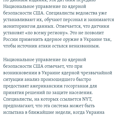
По данным издания, эти датчики передало
ПРИСОЕДИНЯЙТЕСЬ!
ПОБЕДИТЕЛЕЙ НЕ СУДЯТ?
Национальное управление по ядерной
безопасности США. Специалисты ведомства уже
КРЫМ.НЕПОКОРЕННЫЙ
устанавливают их, обучают персонал и занимаются
ELIFBE
мониторингом данных. Отмечается, что датчики
установят «по всему региону». Это не позволит
УКРАИНСКАЯ ПРОБЛЕМА КРЫМА
России применить ядерное оружие в Украине так,
Все сайты RFE/RL
чтобы источник атаки остался неназванным.
Национальное управление по ядерной
безопасности США отмечает, что при
возникновении в Украине ядерной чрезвычайной
ситуации анализ произошедшего быстро
предоставят американским госорганам для
принятия решений по защите населения.
Специалисты, на которых ссылается NYT,
предполагают, что эта система может быть
испытана в ближайшие недели, когда Украина