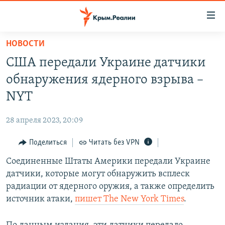
Доступность
ссылки
Вернуться
НОВОСТИ
к
НОВОСТИ
США передали Украине датчики
основному
СПЕЦПРОЕКТЫ
содержанию
обнаружения ядерного взрыва –
ВОДА
Вернутся
ГРУЗ 200
NYT
к
ИСТОРИЯ
КАРТА ВОЕННЫХ ОБЪЕКТОВ КРЫМА
главной
28 апреля 2023, 20:09
ЕЩЕ
11 ЛЕТ ОККУПАЦИИ КРЫМА. 11 ИСТОРИЙ СОПРОТИВЛЕНИЯ
навигации
Вернутся
Поделиться
Читать без VPN
РАДІО СВОБОДА
ИНТЕРАКТИВ
к
Соединенные Штаты Америки передали Украине
КАК ОБОЙТИ БЛОКИРОВКУ
ИНФОГРАФИКА
поиску
датчики, которые могут обнаружить всплеск
ТЕЛЕПРОЕКТ КРЫМ.РЕАЛИИ
радиации от ядерного оружия, а также определить
Українською
источник атаки,
пишет The New York Times
.
СОВЕТЫ ПРАВОЗАЩИТНИКОВ
Qırımtatar
ПРОПАВШИЕ БЕЗ ВЕСТИ