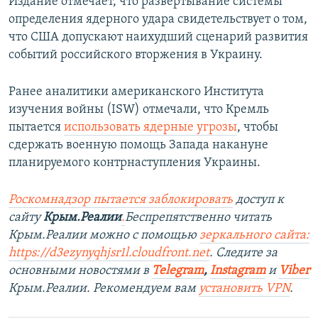
Издание отмечает, что развертывание системы
определения ядерного удара свидетельствует о том,
что США допускают наихудший сценарий развития
событий российского вторжения в Украину.
Ранее аналитики американского Института
изучения войны (ISW) отмечали, что Кремль
пытается
использовать ядерные угрозы
, чтобы
сдержать военную помощь Запада накануне
планируемого контрнаступления Украины.
Роскомнадзор пытается заблокировать
доступ к
сайту
Крым.Реалии
.
Беспрепятственно читать
Крым.Реалии можно с помощью
зеркального сайта:
https://d3ezynyqhjsr1l.cloudfront.net
. Следите за
основными новостями в
Telegram
,
Instagram
и
Viber
Крым.Реалии. Рекомендуем вам
установить VPN
.