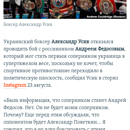
ПРИСОЕДИНЯЙТЕСЬ!
ПОБЕДИТЕЛЕЙ НЕ СУДЯТ?
КРЫМ.НЕПОКОРЕННЫЙ
Боксер Александр Усик
ELIFBE
УКРАИНСКАЯ ПРОБЛЕМА КРЫМА
Украинский боксер
Александр Усик
отказался
Все сайты RFE/RL
проводить бой с россиянином
Андреем Федосовым
,
который мог стать первым соперником украинца в
супертяжелом весе, поскольку не хочет, чтобы
спортивное противостояние переходило в
политическую плоскость, сообщил Усик в сториз
Instagram
23 августа.
«Была информация, что соперником станет Андрей
Федосов. Нет. Он не будет моим соперником.
Почему? Еще перед этим обсуждали, что
оппонентом будет Александр Поветкин... Я
говорил, что я не хочу боксировать с этими