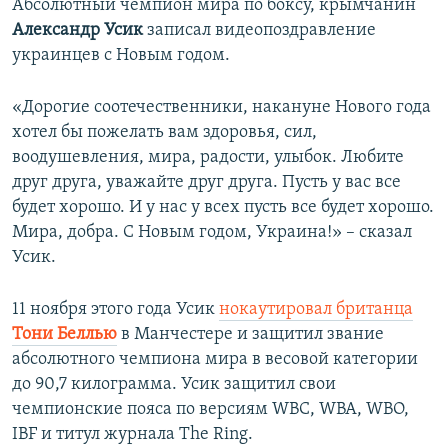
Абсолютный чемпион мира по боксу, крымчанин
Александр Усик
записал видеопоздравление
украинцев с Новым годом.
«Дорогие соотечественники, накануне Нового года
хотел бы пожелать вам здоровья, сил,
воодушевления, мира, радости, улыбок. Любите
друг друга, уважайте друг друга. Пусть у вас все
будет хорошо. И у нас у всех пусть все будет хорошо.
Мира, добра. С Новым годом, Украина!» – сказал
Усик.
​11 ноября этого года Усик
нокаутировал британца
Тони Беллью
в Манчестере и защитил звание
абсолютного чемпиона мира в весовой категории
до 90,7 килограмма. Усик защитил свои
чемпионские пояса по версиям WBC, WBA, WBO,
IBF и титул журнала The Ring.