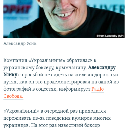
ПРИСОЕДИНЯЙТЕСЬ!
ПОБЕДИТЕЛЕЙ НЕ СУДЯТ?
КРЫМ.НЕПОКОРЕННЫЙ
ELIFBE
УКРАИНСКАЯ ПРОБЛЕМА КРЫМА
Все сайты RFE/RL
Александр Усик
Компания «Укрзалізниця» обратилась к
украинскому боксеру, крымчанину,
Александру
Усику
с просьбой не сидеть на железнодорожных
путях, как он это продемонстрировал на одной из
фотографий в соцсетях, информирует
Радіо
Свобода.
«Укрзалізниці» в очередной раз приходится
переживать из-за поведения кумиров многих
украинцев. На этот раз известный боксер