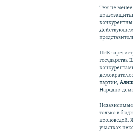
Тем не менее
правозащитни
конкурентным
Действующему
представител
ЦИК зарегист
государства 
конкурентами
демократичес
партии,
Алиш
Народно-демо
Независимые 
только в бюд
проповедей.
участках нек