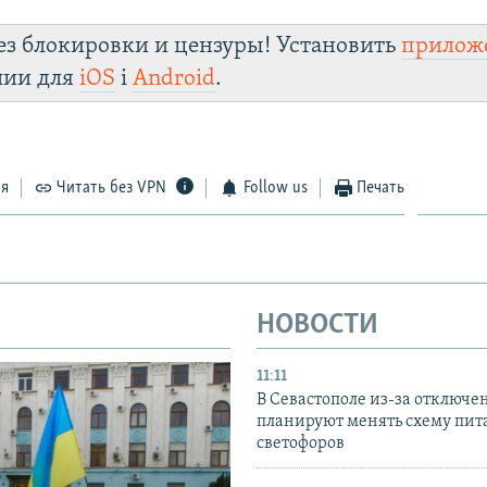
ез блокировки и цензуры! Установить
прилож
лии для
iOS
і
Android
.
ся
Читать без VPN
Follow us
Печать
НОВОСТИ
11:11
В Севастополе из-за отключе
планируют менять схему пит
светофоров