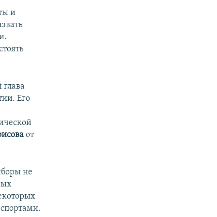
ты и
азвать
и.
стоять
 глава
ии. Его
ической
рисова
от
ыборы не
ных
некоторых
аспортами.