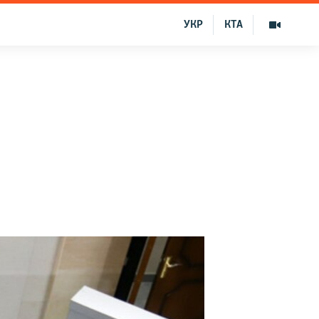
УКР
КТА