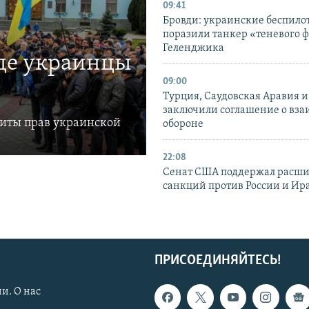
09:41
Бровди: украинские беспил
поразили танкер «теневого ф
Геленджика
где украинцы
09:00
Турция, Саудовская Аравия 
заключили соглашение о вз
щиты прав украинской
обороне
22:08
Сенат США поддержал расш
санкций против России и Ир
ПРИСОЕДИНЯЙТЕСЬ!
и. О нас