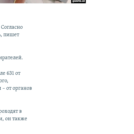
 Согласно
%, пишет
ирателей.
е 631 от
ого,
 – от органов
роходят в
и, он также