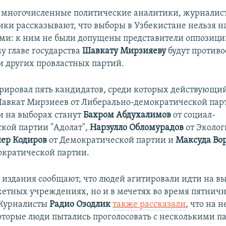
 многочисленные политические аналитики, журналис
ки рассказывают, что выборы в Узбекистане нельзя н
и: к ним не были допущены представители оппозици
 главе государства
Шавкату Мирзияеву
будут противо
и других провластных партий.
рировал пять кандидатов, среди которых действующий
Шавкат Мирзиеев от Либерально-демократической парт
 на выборах станут
Бахром Абдухалимов
от социал-
кой партии "Адолат",
Нарзулло Обломурадов
от Эколог
ер Кодиров
от Демократической партии и
Максуда Во
кратической партии.
издания сообщают, что людей агитировали идти на в
жетных учреждениях, но и в мечетях во время пятнич
 Журналисты
Радио Озодлик
также рассказали
, что на 
оторые люди пытались проголосовать с несколькими п