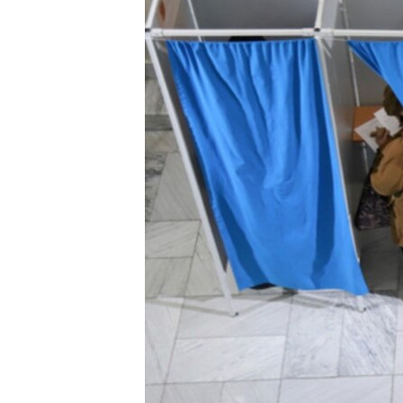
ПОБЕДИТЕЛЕЙ НЕ СУДЯТ?
КРЫМ.НЕПОКОРЕННЫЙ
ELIFBE
УКРАИНСКАЯ ПРОБЛЕМА КРЫМА