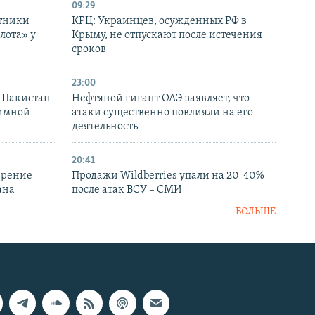
09:29
отники
КРЦ: Украинцев, осужденных РФ в
лота» у
Крыму, не отпускают после истечения
сроков
23:00
и Пакистан
Нефтяной гигант ОАЭ заявляет, что
аимной
атаки существенно повлияли на его
деятельность
20:41
ирение
Продажи Wildberries упали на 20-40%
ана
после атак ВСУ – СМИ
БОЛЬШЕ