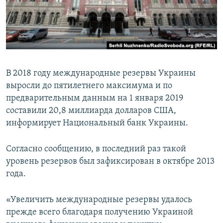
ПРИСОЕДИНЯЙТЕСЬ!
ПОБЕДИТЕЛЕЙ НЕ СУДЯТ?
КРЫМ.НЕПОКОРЕННЫЙ
ELIFBE
УКРАИНСКАЯ ПРОБЛЕМА КРЫМА
В 2018 году международные резервы Украины
Все сайты RFE/RL
выросли до пятилетнего максимума и по
предварительным данным на 1 января 2019
составили 20,8 миллиарда долларов США,
информирует Национальный банк Украины.
Согласно сообщению, в последний раз такой
уровень резервов был зафиксирован в октябре 2013
года.
«Увеличить международные резервы удалось
прежде всего благодаря получению Украиной