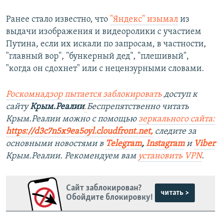
Ранее стало известно, что
"Яндекс" изымал
из
выдачи изображения и видеоролики с участием
Путина, если их искали по запросам, в частности,
"главный вор", "бункерный дед", "плешивый",
"когда он сдохнет" или с нецензурными словами.
Роскомнадзор пытается заблокировать
доступ к
сайту
Крым.Реалии
.
Беспрепятственно читать
Крым.Реалии можно с помощью
зеркального сайта:
https://d3c7n5x9ea5oyl.cloudfront.net,
следите за
основными новостями в
Telegram
,
Instagram
и
Viber
Крым.Реалии. Рекомендуем вам
установить VPN
.
Сайт заблокирован?
читать >
Обойдите блокировку!